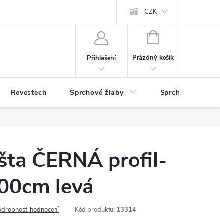
CZK
NÁKUPNÍ
KOŠÍK
Prázdný košík
Přihlášení
Revestech
Sprchové žlaby
Sprchové zástěn
šta ČERNÁ profil-
00cm levá
odrobnosti hodnocení
Kód produktu:
13314