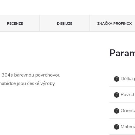
RECENZE
DISKUZE
ZNAČKA
PROFINOX
Param
I 304
s barevnou povrchovou
Délka p
?
 nabídce jsou české výroby.
Povrch
?
Orient
?
Materi
?