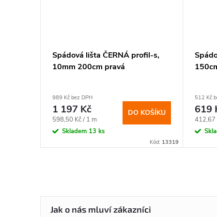
10mm
Spádová lišta ČERNÁ profil-s,
Spádov
10mm 200cm pravá
150cm
989 Kč bez DPH
512 Kč 
1 197 Kč
619 
KOŠÍKU
DO KOŠÍKU
Měrná
Měrná
598,50 Kč / 1 m
412,67 
cena:
cena:
Skladem
13 ks
Skl
Kód:
12151
Kód:
13319