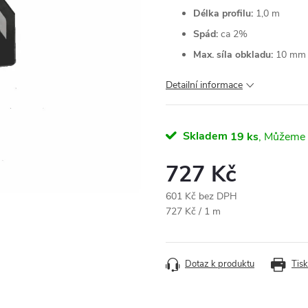
Délka profilu:
1,0 m
Spád:
ca 2%
Max. síla obkladu:
10 mm
Detailní informace
Skladem
19 ks
727 Kč
601 Kč bez DPH
Měrná
727 Kč / 1 m
cena:
Dotaz k produktu
Tisk