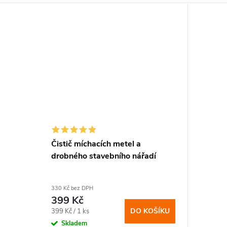
Čistič míchacích metel a
drobného stavebního nářadí
330 Kč bez DPH
399 Kč
Měrná
DO KOŠÍKU
399 Kč / 1 ks
cena:
Skladem