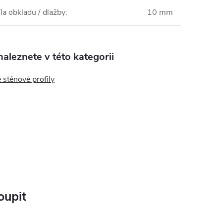
la obkladu / dlažby
:
10 mm
aleznete v této kategorii
stěnové profily
oupit