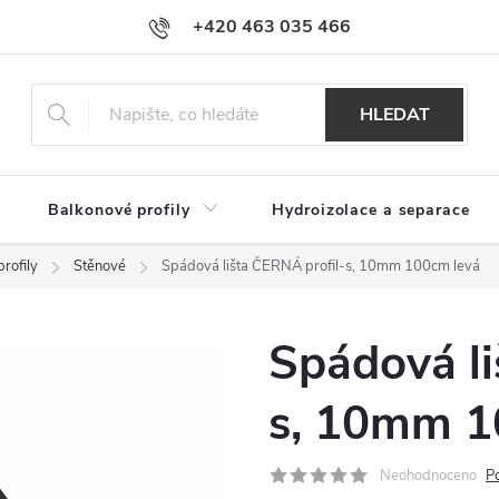
+420 463 035 466
HLEDAT
Balkonové profily
Hydroizolace a separace
rofily
Stěnové
Spádová lišta ČERNÁ profil-s, 10mm 100cm levá
Spádová li
s, 10mm 1
Neohodnoceno
P