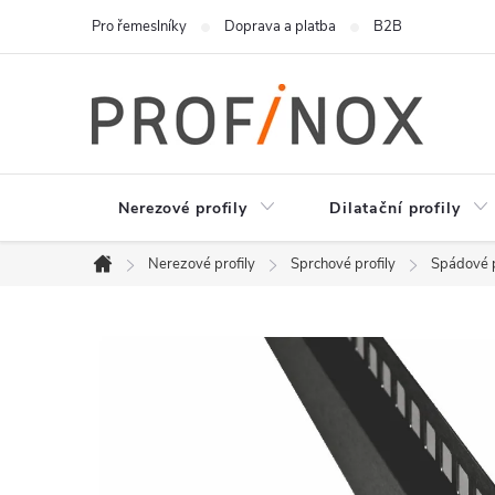
Přejít
Pro řemeslníky
Doprava a platba
B2B
na
obsah
Nerezové profily
Dilatační profily
Nerezové profily
Sprchové profily
Spádové p
Domů