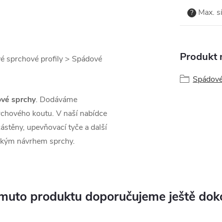
Max. sí
?
Produkt n
vé sprchové profily > Spádové
Spádové 
ové sprchy
. Dodáváme
rchového koutu. V naší nabídce
ástěny, upevňovací tyče a další
ckým návrhem sprchy.
muto produktu doporučujeme ještě dok