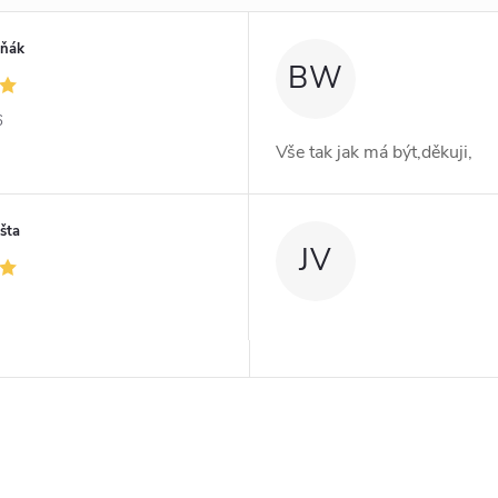
iňák
BW
6
Vše tak jak má být,děkuji,
šta
JV