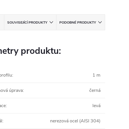
SOUVISEJÍCÍ PRODUKTY
PODOBNÉ PRODUKTY
etry produktu:
rofilu
:
1 m
ová úprava
:
černá
ace
:
levá
ál
:
nerezová ocel (AISI 304)