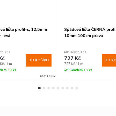
á lišta profil-s, 12,5mm
Spádová lišta ČERNÁ profil
 levá
10mm 100cm pravá
bez DPH
601 Kč bez DPH
Kč
727 Kč
DO KOŠÍKU
DO KO
Měrná
Kč / 1 m
727 Kč / 1 m
cena:
adem
39 ks
Skladem
13 ks
Kód:
12147