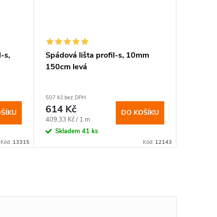
-s,
Spádová lišta profil-s, 10mm
Spádová
150cm levá
150cm 
507 Kč bez DPH
504 Kč bez
614 Kč
610 K
ŠÍKU
DO KOŠÍKU
Měrná
Měrná
409,33 Kč / 1 m
406,67 Kč
cena:
cena:
Skladem
41 ks
Sklad
Kód:
13315
Kód:
12143