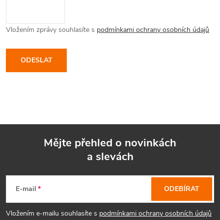
Vložením zprávy souhlasíte s
podmínkami ochrany osobních údajů
ODESLAT
Mějte přehled o novinkách
a slevách
Z
á
E-mail
ODEBÍRAT
p
Vložením e-mailu souhlasíte s
podmínkami ochrany osobních údajů