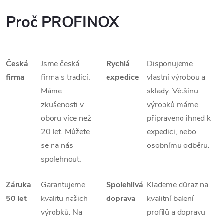
Proč PROFINOX
Česká
Jsme česká
Rychlá
Disponujeme
firma
firma s tradicí.
expedice
vlastní výrobou a
Máme
sklady. Většinu
zkušenosti v
výrobků máme
oboru více než
připraveno ihned k
20 let. Můžete
expedici, nebo
se na nás
osobnímu odběru.
spolehnout.
Záruka
Garantujeme
Spolehlivá
Klademe důraz na
50 let
kvalitu našich
doprava
kvalitní balení
výrobků. Na
profilů a dopravu