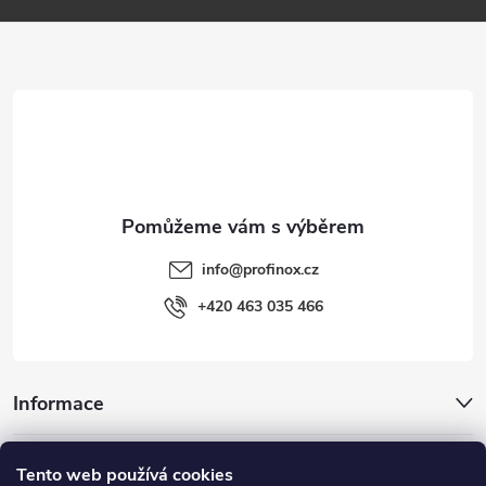
a
t
í
info
@
profinox.cz
+420 463 035 466
Informace
Inspirace
Tento web používá cookies