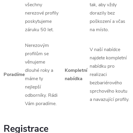
všechny
tak, aby vždy
nerezové profily
dorazily bez
poskytujeme
poškození a včas
záruku 50 let.
na místo.
Nerezovým
V naší nabídce
profilům se
najdete kompletní
věnujeme
nabídku pro
dlouhé roky a
Kompletní
Poradíme
realizaci
máme ty
nabídka
bezbariérového
nejlepší
sprchového koutu
odborníky. Rádi
a navazující profily.
Vám poradíme.
Registrace