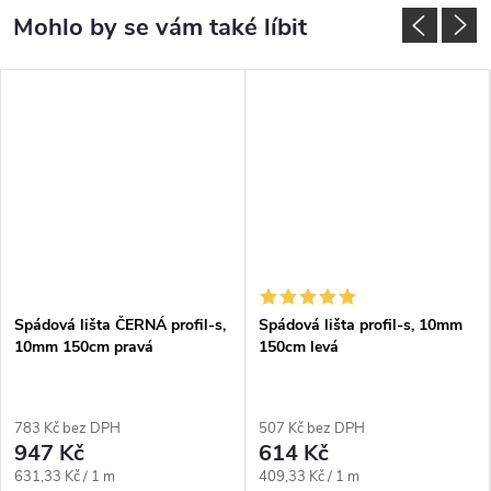
Spádová lišta ČERNÁ profil-s,
Spádová lišta profil-s, 10mm
10mm 150cm pravá
150cm levá
783 Kč bez DPH
507 Kč bez DPH
947 Kč
614 Kč
Měrná
Měrná
631,33 Kč / 1 m
409,33 Kč / 1 m