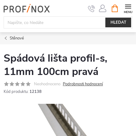
Přejít
NÁKUPNÍ
KOŠÍK
na
obsah
HLEDAT
Stěnové
Spádová lišta profil-s,
11mm 100cm pravá
Neohodnoceno
Podrobnosti hodnocení
Kód produktu:
12138