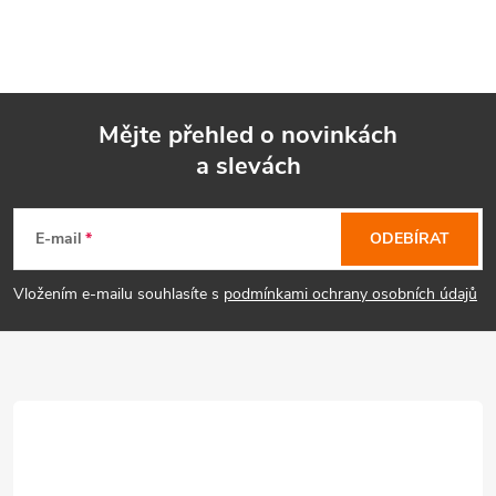
Mějte přehled o novinkách
a slevách
Z
á
E-mail
ODEBÍRAT
p
Vložením e-mailu souhlasíte s
podmínkami ochrany osobních údajů
a
t
í