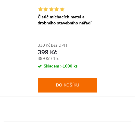
Čistič míchacích metel a
drobného stavebního nářadí
330 Kč bez DPH
399 Kč
Měrná
399 Kč / 1 ks
cena:
Skladem
>1000 ks
DO KOŠÍKU