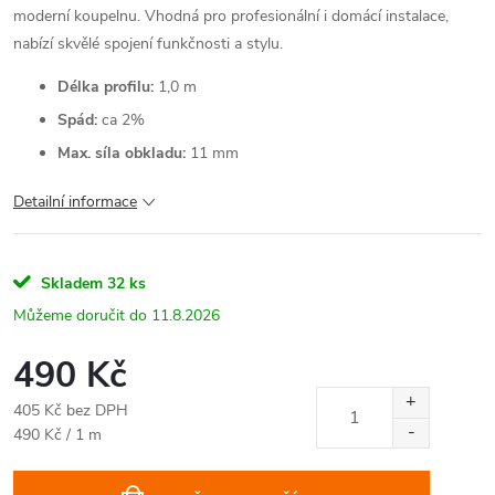
moderní koupelnu. Vhodná pro profesionální i domácí instalace,
nabízí skvělé spojení funkčnosti a stylu.
Délka profilu:
1,0 m
Spád:
ca 2%
Max. síla obkladu:
11 mm
Detailní informace
Skladem
32 ks
11.8.2026
490 Kč
405 Kč bez DPH
Měrná
490 Kč / 1 m
cena: