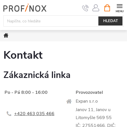
Přejít
NÁKUPNÍ
KOŠÍK
na
obsah
HLEDAT
Domů
Kontakt
Zákaznická linka
Po - Pá 8:00 - 16:00
Provozovatel
Expan s.r.o
Janov 11, Janov u
+420
463 035 466
Litomyšle 569 55
IČ: 27551466, DIČ: