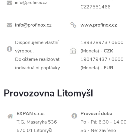
info@profinox.cz
CZ27551466
info@profinox.cz
www.profinox.cz
Disponujeme vlastní
189328973 / 0600
výrobou.
(Moneta) -
CZK
Dokážeme realizovat
190479437 / 0600
individuální poptávky.
(Moneta) -
EUR
Provozovna Litomyšl
EXPAN s.r.o.
Provozní doba
T.G. Masaryka 536
Po - Pá: 6:30 - 14:00
570 01 Litomyšl
So - Ne: zavřeno