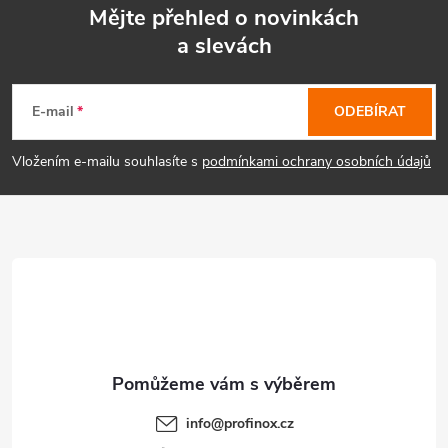
Mějte přehled o novinkách
a slevách
Z
á
E-mail
ODEBÍRAT
p
Vložením e-mailu souhlasíte s
podmínkami ochrany osobních údajů
a
t
í
info
@
profinox.cz