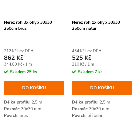
Nerez roh 3x ohyb 30x30
Nerez roh 1x ohyb 30x30
250cm brus
250cm natur
712 Kč bez DPH
434 Kč bez DPH
862 Kč
525 Kč
Měrná
Měrná
344,80 Kč / 1 m
210 Kč / 1 m
cena:
cena:
Skladem
25 ks
Skladem
7 ks
DO KOŠÍKU
DO KOŠÍKU
Délka profilu
2,5 m
Délka profilu
2,5 m
Rozměr
30x30 mm
Rozměr
30x30 mm
Povrch
brus
Povrch
přírodní