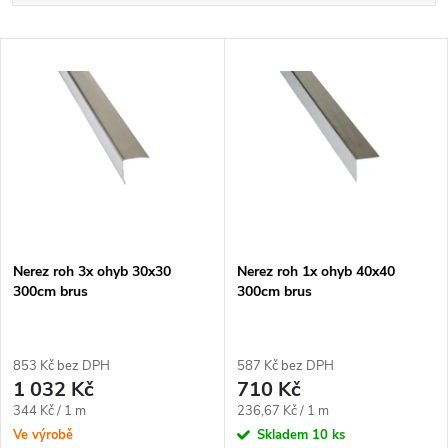
a
Nejlevnější
V
Nejdražší
z
ý
Abecedně
e
p
n
i
í
s
p
Nerez roh 3x ohyb 30x30
Nerez roh 1x ohyb 40x40
300cm brus
300cm brus
p
r
r
853 Kč bez DPH
587 Kč bez DPH
o
1 032 Kč
710 Kč
o
Měrná
Měrná
344 Kč / 1 m
236,67 Kč / 1 m
d
cena:
cena:
Ve výrobě
Skladem
10 ks