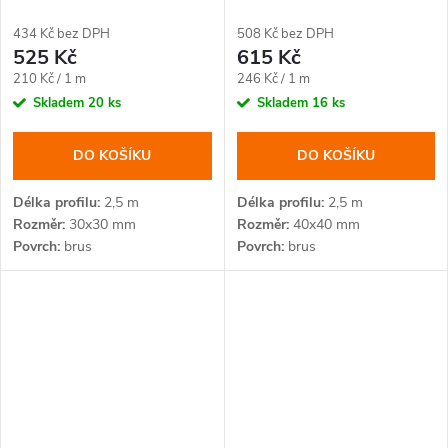
434 Kč bez DPH
508 Kč bez DPH
525 Kč
615 Kč
Měrná
Měrná
210 Kč / 1 m
246 Kč / 1 m
cena:
cena:
Skladem
20 ks
Skladem
16 ks
DO KOŠÍKU
DO KOŠÍKU
Délka profilu
2,5 m
Délka profilu
2,5 m
Rozměr
30x30 mm
Rozměr
40x40 mm
Povrch
brus
Povrch
brus