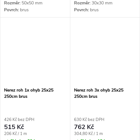
Rozměr
50x50 mm
Rozměr
30x30 mm
Povrch
brus
Povrch
brus
Nerez roh 1x ohyb 25x25
Nerez roh 3x ohyb 25x25
250cm brus
250cm brus
426 Kč bez DPH
630 Kč bez DPH
515 Kč
762 Kč
Měrná
Měrná
206 Kč / 1 m
304,80 Kč / 1 m