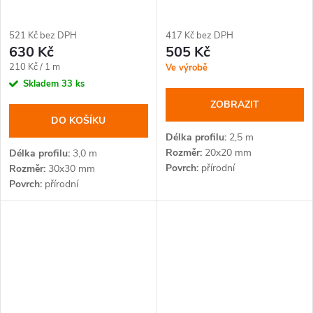
521 Kč bez DPH
417 Kč bez DPH
630 Kč
505 Kč
Měrná
210 Kč / 1 m
Ve výrobě
cena:
Skladem
33 ks
ZOBRAZIT
DO KOŠÍKU
Délka profilu
2,5 m
Rozměr
20x20 mm
Délka profilu
3,0 m
Povrch
přírodní
Rozměr
30x30 mm
Povrch
přírodní