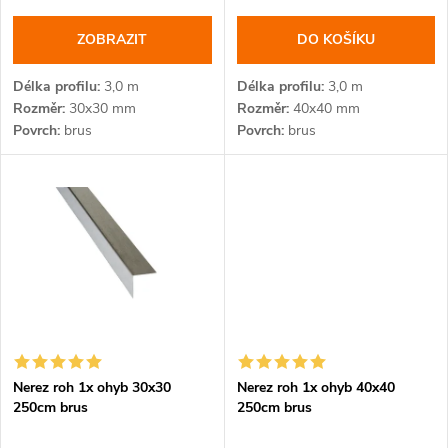
d
u
ZOBRAZIT
DO KOŠÍKU
u
k
Délka profilu
3,0 m
Délka profilu
3,0 m
k
Rozměr
30x30 mm
Rozměr
40x40 mm
t
Povrch
brus
Povrch
brus
t
ů
ů
Nerez roh 1x ohyb 30x30
Nerez roh 1x ohyb 40x40
250cm brus
250cm brus