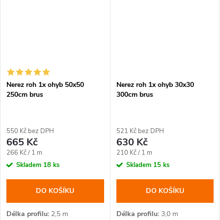
Nerez roh 1x ohyb 50x50
Nerez roh 1x ohyb 30x30
250cm brus
300cm brus
550 Kč bez DPH
521 Kč bez DPH
665 Kč
630 Kč
Měrná
Měrná
266 Kč / 1 m
210 Kč / 1 m
cena:
cena:
Skladem
18 ks
Skladem
15 ks
DO KOŠÍKU
DO KOŠÍKU
Délka profilu
2,5 m
Délka profilu
3,0 m