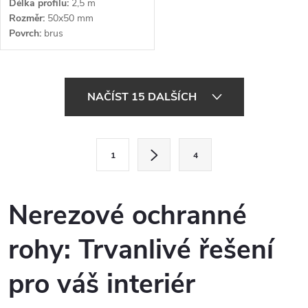
Délka profilu
2,5 m
Rozměr
50x50 mm
Povrch
brus
O
NAČÍST 15 DALŠÍCH
v
l
S
1
4
t
á
r
d
á
Nerezové ochranné
a
n
rohy: Trvanlivé řešení
k
c
o
pro váš interiér
í
v
á