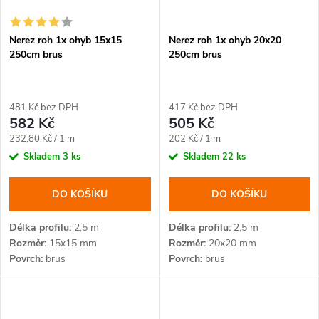
Nerez roh 1x ohyb 15x15
Nerez roh 1x ohyb 20x20
250cm brus
250cm brus
481 Kč bez DPH
417 Kč bez DPH
582 Kč
505 Kč
Měrná
Měrná
232,80 Kč / 1 m
202 Kč / 1 m
cena:
cena:
Skladem
3 ks
Skladem
22 ks
DO KOŠÍKU
DO KOŠÍKU
Délka profilu
2,5 m
Délka profilu
2,5 m
Rozměr
15x15 mm
Rozměr
20x20 mm
Povrch
brus
Povrch
brus