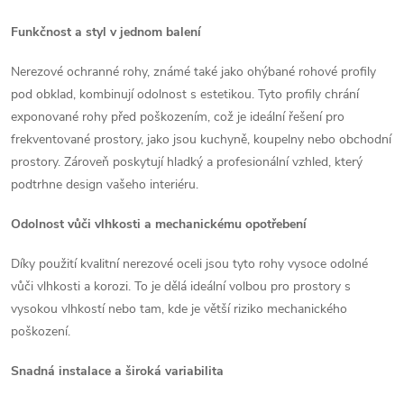
p
n
r
Funkčnost a styl v jednom balení
í
v
Nerezové ochranné rohy, známé také jako ohýbané rohové profily
pod obklad, kombinují odolnost s estetikou. Tyto profily chrání
k
exponované rohy před poškozením, což je ideální řešení pro
y
frekventované prostory, jako jsou kuchyně, koupelny nebo obchodní
prostory. Zároveň poskytují hladký a profesionální vzhled, který
v
podtrhne design vašeho interiéru.
ý
Odolnost vůči vlhkosti a mechanickému opotřebení
p
Díky použití kvalitní nerezové oceli jsou tyto rohy vysoce odolné
i
vůči vlhkosti a korozi. To je dělá ideální volbou pro prostory s
vysokou vlhkostí nebo tam, kde je větší riziko mechanického
s
poškození.
u
Snadná instalace a široká variabilita