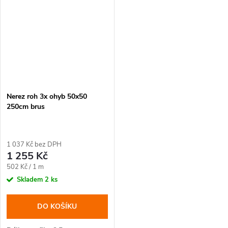
Nerez roh 3x ohyb 50x50
250cm brus
1 037 Kč bez DPH
1 255 Kč
Měrná
502 Kč / 1 m
cena:
Skladem
2 ks
DO KOŠÍKU