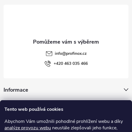
t
í
info
@
profinox.cz
+420 463 035 466
Informace
Inspirace
Tento web používá cookies
Abychom Vám umožnili pohodlné prohlížení webu a díky
Užitečné odkazy
analýze provozu webu
neustále zlepšovali jeho funkce,