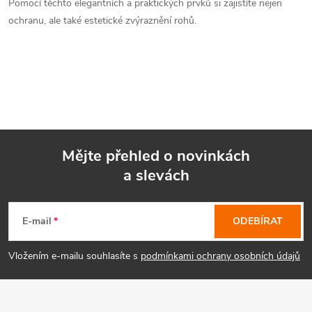
Pomocí těchto elegantních a praktických prvků si zajistíte nejen
ochranu, ale také estetické zvýraznění rohů.
Mějte přehled o novinkách
a slevách
Z
á
E-mail
ODEBÍRAT
p
Vložením e-mailu souhlasíte s
podmínkami ochrany osobních údajů
a