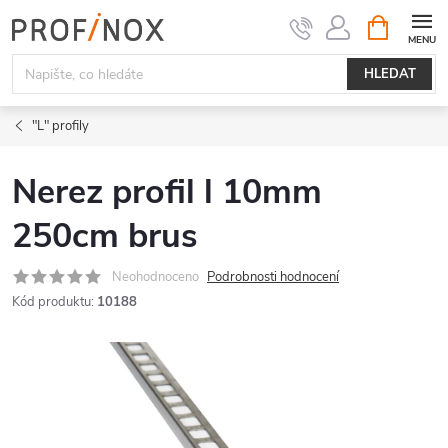
Přejít
NÁKUPNÍ
KOŠÍK
na
obsah
HLEDAT
"L" profily
Nerez profil l 10mm
250cm brus
Neohodnoceno
Podrobnosti hodnocení
Kód produktu:
10188