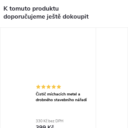
K tomuto produktu
doporučujeme ještě dokoupit
Čistič míchacích metel a
drobného stavebního nářadí
330 Kč bez DPH
399 Kč