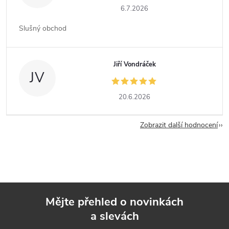
6.7.2026
Slušný obchod
Jiří Vondráček
JV
20.6.2026
Zobrazit další hodnocení
Mějte přehled o novinkách
a slevách
Z