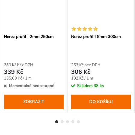
Nerez profil l 2mm 250cm
Nerez profil l 8mm 300cm
280 Kč bez DPH
253 Kč bez DPH
339 Kč
306 Kč
Měrná
Měrná
135,60 Kč / 1 m
102 Kč / 1 m
cena:
cena:
Momentálně nedostupné
Skladem
38 ks
ZOBRAZIT
DO KOŠÍKU