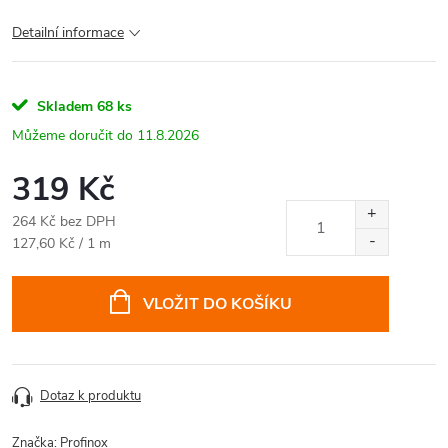
Detailní informace
Skladem
68 ks
11.8.2026
319 Kč
264 Kč bez DPH
Měrná
127,60 Kč / 1 m
cena:
VLOŽIT DO KOŠÍKU
Dotaz k produktu
Značka:
Profinox