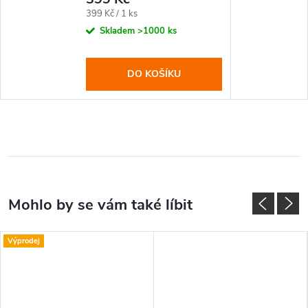
Měrná
399 Kč / 1 ks
cena:
Skladem
>1000 ks
DO KOŠÍKU
Výprodej