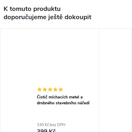
K tomuto produktu
doporučujeme ještě dokoupit
Čistič míchacích metel a
drobného stavebního nářadí
330 Kč bez DPH
399 Kč