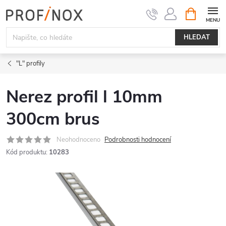
Přejít
NÁKUPNÍ
KOŠÍK
na
obsah
HLEDAT
"L" profily
Nerez profil l 10mm
300cm brus
Neohodnoceno
Podrobnosti hodnocení
Kód produktu:
10283