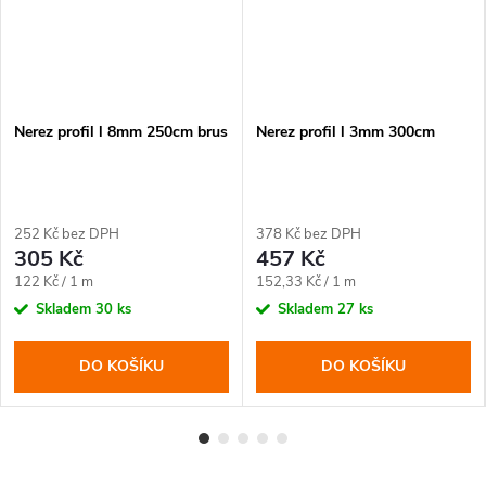
Nerez profil l 8mm 250cm brus
Nerez profil l 3mm 300cm
252 Kč bez DPH
378 Kč bez DPH
305 Kč
457 Kč
Měrná
Měrná
122 Kč / 1 m
152,33 Kč / 1 m
cena:
cena:
Skladem
30 ks
Skladem
27 ks
DO KOŠÍKU
DO KOŠÍKU