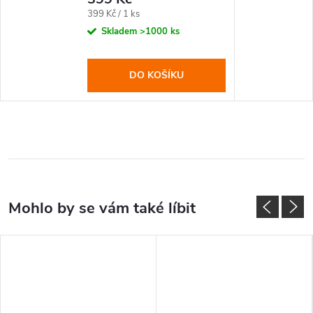
Měrná
399 Kč / 1 ks
cena:
Skladem
>1000 ks
DO KOŠÍKU