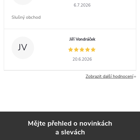
6.7.2026
Slušný obchod
Jiří Vondráček
JV
20.6.2026
Zobrazit další hodnocení
Mějte přehled o novinkách
a slevách
Z