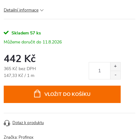
Detailní informace
Skladem
57 ks
11.8.2026
442 Kč
365 Kč bez DPH
Měrná
147,33 Kč / 1 m
cena:
VLOŽIT DO KOŠÍKU
Dotaz k produktu
Značka:
Profinox