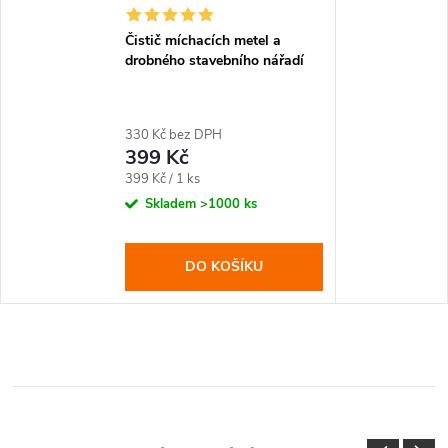
Čistič míchacích metel a
drobného stavebního nářadí
330 Kč bez DPH
399 Kč
Měrná
399 Kč / 1 ks
cena:
Skladem
>1000 ks
DO KOŠÍKU