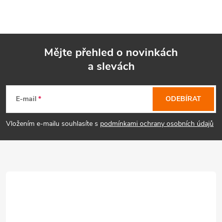
Mějte přehled o novinkách
a slevách
Z
á
E-mail
ODEBÍRAT
p
Vložením e-mailu souhlasíte s
podmínkami ochrany osobních údajů
a
t
í