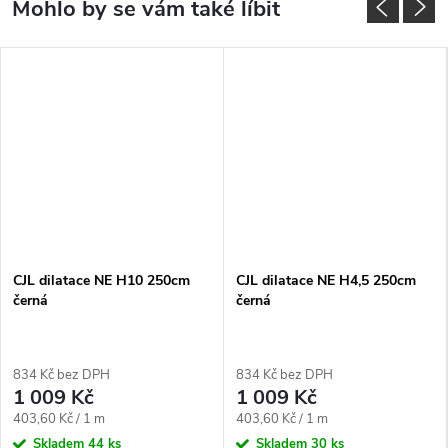
CJL dilatace NE H10 250cm
CJL dilatace NE H4,5 250cm
černá
černá
834 Kč bez DPH
834 Kč bez DPH
1 009 Kč
1 009 Kč
Měrná
Měrná
403,60 Kč / 1 m
403,60 Kč / 1 m
cena:
cena:
Skladem
44 ks
Skladem
30 ks