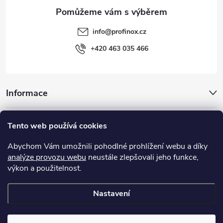
info
@
profinox.cz
+420 463 035 466
Informace
Inspirace
Tento web používá cookies
Abychom Vám umožnili pohodlné prohlížení webu a díky
Užitečné odkazy
analýze provozu webu
neustále zlepšovali jeho funkce,
výkon a použitelnost.
MIGUA® - objektové dilatace, systémy dilatačních spár
Nastavení
Copyright 2026
Profinox.cz
. Všechna práva vyhrazena.