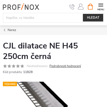
Přejít
NÁKUPNÍ
KOŠÍK
na
obsah
HLEDAT
Nerez
CJL dilatace NE H45
250cm černá
Neohodnoceno
Podrobnosti hodnocení
Kód produktu:
11828
Výprodej