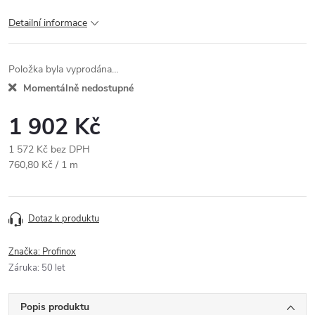
Detailní informace
Položka byla vyprodána…
Momentálně nedostupné
1 902 Kč
1 572 Kč bez DPH
Měrná
760,80 Kč / 1 m
cena:
Dotaz k produktu
Značka:
Profinox
Záruka
:
50 let
Popis produktu