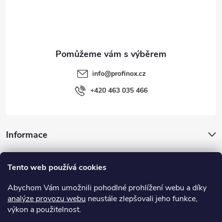
í
info
@
profinox.cz
+420 463 035 466
Informace
Inspirace
Tento web používá cookies
Abychom Vám umožnili pohodlné prohlížení webu a díky
Užitečné odkazy
analýze provozu webu
neustále zlepšovali jeho funkce,
výkon a použitelnost.
MIGUA® - objektové dilatace, systémy dilatačních spár