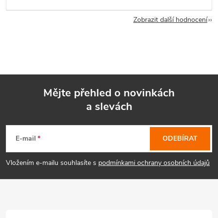
Zobrazit další hodnocení
Mějte přehled o novinkách
a slevách
Z
á
E-mail
ODEBÍRAT
p
Vložením e-mailu souhlasíte s
podmínkami ochrany osobních údajů
a
t