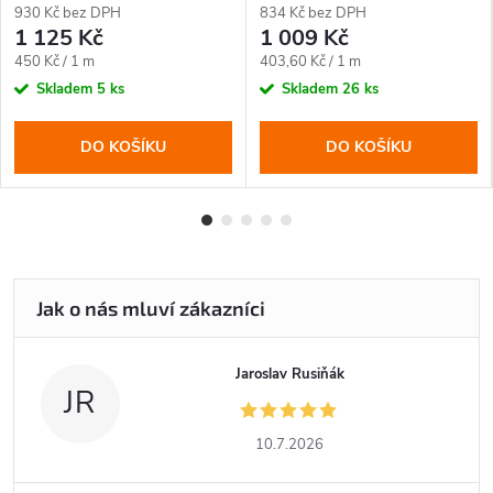
930 Kč bez DPH
834 Kč bez DPH
1 125 Kč
1 009 Kč
Měrná
Měrná
450 Kč / 1 m
403,60 Kč / 1 m
cena:
cena:
Skladem
5 ks
Skladem
26 ks
DO KOŠÍKU
DO KOŠÍKU
Jaroslav Rusiňák
JR
10.7.2026