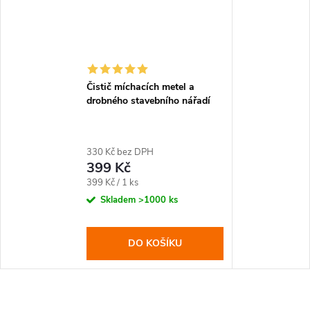
Čistič míchacích metel a
drobného stavebního nářadí
330 Kč bez DPH
399 Kč
Měrná
399 Kč / 1 ks
cena:
Skladem
>1000 ks
DO KOŠÍKU