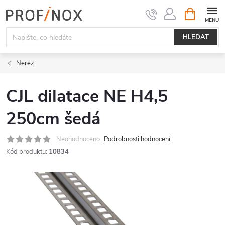
Přejít
NÁKUPNÍ
KOŠÍK
na
obsah
HLEDAT
Nerez
CJL dilatace NE H4,5
250cm šedá
Neohodnoceno
Podrobnosti hodnocení
Kód produktu:
10834