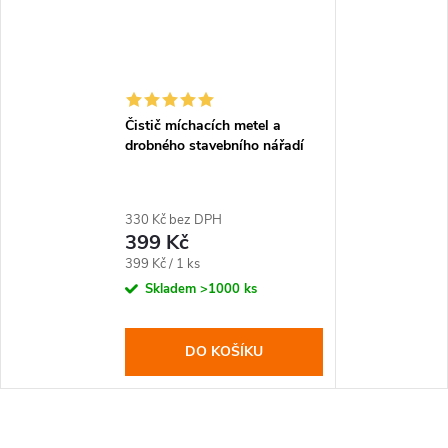
Čistič míchacích metel a
drobného stavebního nářadí
330 Kč bez DPH
399 Kč
Měrná
399 Kč / 1 ks
cena:
Skladem
>1000 ks
DO KOŠÍKU