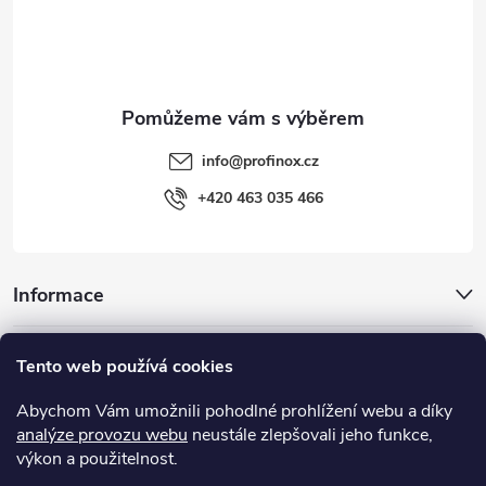
í
info
@
profinox.cz
+420 463 035 466
Informace
Inspirace
Tento web používá cookies
Abychom Vám umožnili pohodlné prohlížení webu a díky
Užitečné odkazy
analýze provozu webu
neustále zlepšovali jeho funkce,
výkon a použitelnost.
MIGUA® - objektové dilatace, systémy dilatačních spár