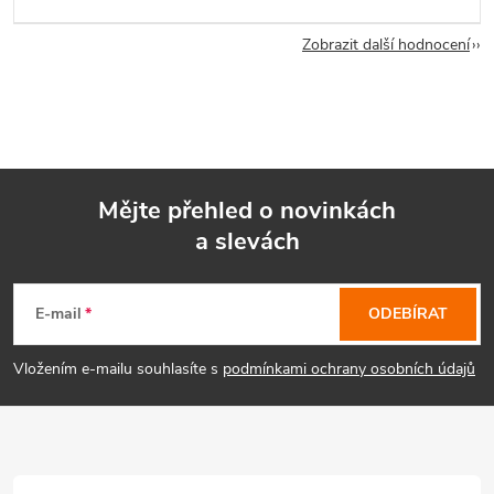
Zobrazit další hodnocení
Mějte přehled o novinkách
a slevách
Z
á
E-mail
ODEBÍRAT
p
Vložením e-mailu souhlasíte s
podmínkami ochrany osobních údajů
a
t