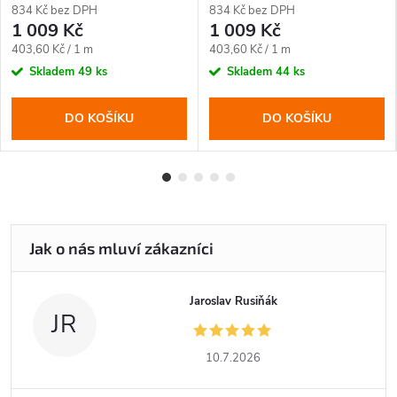
834 Kč bez DPH
834 Kč bez DPH
1 009 Kč
1 009 Kč
Měrná
Měrná
403,60 Kč / 1 m
403,60 Kč / 1 m
cena:
cena:
Skladem
49 ks
Skladem
44 ks
DO KOŠÍKU
DO KOŠÍKU
Jaroslav Rusiňák
JR
10.7.2026