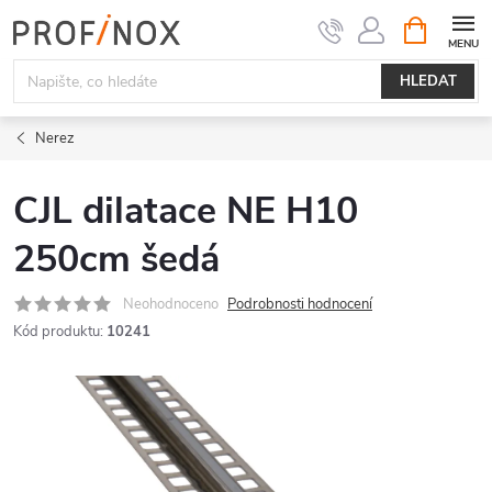
Přejít
NÁKUPNÍ
KOŠÍK
na
obsah
HLEDAT
Nerez
CJL dilatace NE H10
250cm šedá
Neohodnoceno
Podrobnosti hodnocení
Kód produktu:
10241