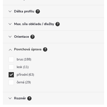
Délka profilu
?
Max. síla obkladu / dlažby
?
Orientace
?
Povrchová úprava
?
brus
188
lesk
11
přírodní
63
černá
29
Rozměr
?