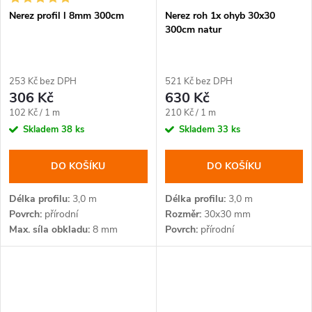
Nerez profil l 8mm 300cm
Nerez roh 1x ohyb 30x30
300cm natur
253 Kč bez DPH
521 Kč bez DPH
306 Kč
630 Kč
Měrná
Měrná
102 Kč / 1 m
210 Kč / 1 m
cena:
cena:
Skladem
38 ks
Skladem
33 ks
DO KOŠÍKU
DO KOŠÍKU
Délka profilu
3,0 m
Délka profilu
3,0 m
Povrch
přírodní
Rozměr
30x30 mm
Max. síla obkladu
8 mm
Povrch
přírodní