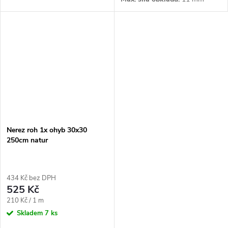
Nerez roh 1x ohyb 30x30
250cm natur
434 Kč bez DPH
525 Kč
Měrná
210 Kč / 1 m
cena:
Skladem
7 ks