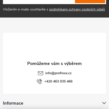
p
Vložením e-mailu souhlasíte s
podmínkami ochrany osobních údajů
a
t
í
info
@
profinox.cz
+420 463 035 466
Informace