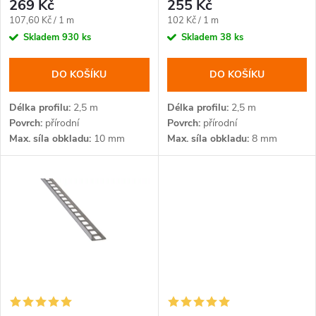
o
269 Kč
255 Kč
o
Měrná
Měrná
107,60 Kč / 1 m
102 Kč / 1 m
d
cena:
cena:
Skladem
930 ks
Skladem
38 ks
d
u
DO KOŠÍKU
DO KOŠÍKU
u
k
Délka profilu
2,5 m
Délka profilu
2,5 m
k
Povrch
přírodní
Povrch
přírodní
t
Max. síla obkladu
10 mm
Max. síla obkladu
8 mm
t
ů
ů