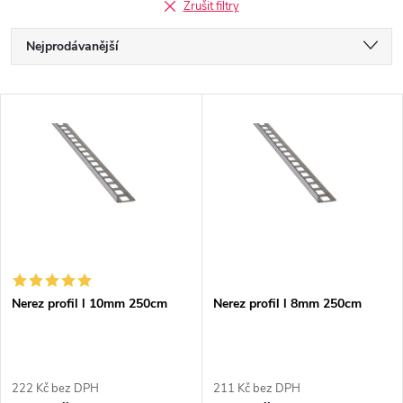
Zrušit filtry
Ř
Nejprodávanější
a
Nejlevnější
V
Nejdražší
z
ý
Abecedně
e
p
n
i
í
s
p
Nerez profil l 10mm 250cm
Nerez profil l 8mm 250cm
p
r
r
222 Kč bez DPH
211 Kč bez DPH