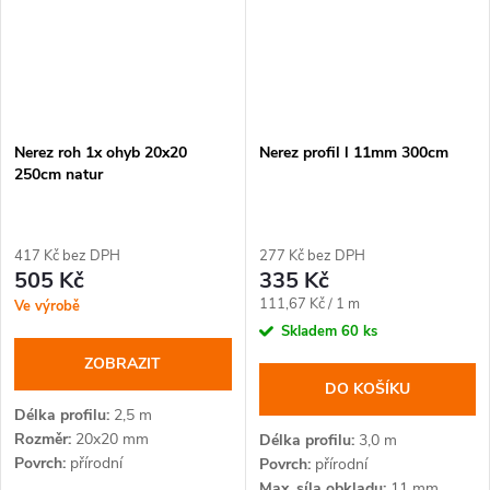
Nerez roh 1x ohyb 20x20
Nerez profil l 11mm 300cm
250cm natur
417 Kč bez DPH
277 Kč bez DPH
505 Kč
335 Kč
Měrná
111,67 Kč / 1 m
Ve výrobě
cena:
Skladem
60 ks
ZOBRAZIT
DO KOŠÍKU
Délka profilu
2,5 m
Rozměr
20x20 mm
Délka profilu
3,0 m
Povrch
přírodní
Povrch
přírodní
Max. síla obkladu
11 mm