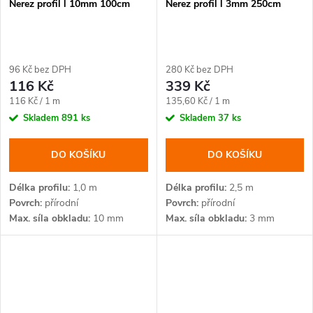
Nerez profil l 10mm 100cm
Nerez profil l 3mm 250cm
96 Kč bez DPH
280 Kč bez DPH
116 Kč
339 Kč
Měrná
Měrná
116 Kč / 1 m
135,60 Kč / 1 m
cena:
cena:
Skladem
891 ks
Skladem
37 ks
DO KOŠÍKU
DO KOŠÍKU
Délka profilu
1,0 m
Délka profilu
2,5 m
Povrch
přírodní
Povrch
přírodní
Max. síla obkladu
10 mm
Max. síla obkladu
3 mm