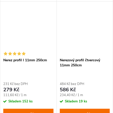
Nerez profil l 11mm 250cm
Nerezový profil čtvercový
11mm 250cm
231 Kč bez DPH
484 Kč bez DPH
279 Kč
586 Kč
Měrná
Měrná
111,60 Kč / 1 m
234,40 Kč / 1 m
cena:
cena:
Skladem
152 ks
Skladem
19 ks