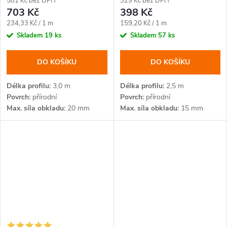
581 Kč bez DPH
329 Kč bez DPH
703 Kč
398 Kč
Měrná
Měrná
234,33 Kč / 1 m
159,20 Kč / 1 m
cena:
cena:
Skladem
19 ks
Skladem
57 ks
DO KOŠÍKU
DO KOŠÍKU
Délka profilu
3,0 m
Délka profilu
2,5 m
Povrch
přírodní
Povrch
přírodní
Max. síla obkladu
20 mm
Max. síla obkladu
15 mm