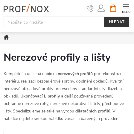
Přejít
NÁKUPNÍ
KOŠÍK
na
obsah
HLEDAT
Domů
Nerezové profily a lišty
Kompletní a ucelená nabídka
nerezových profilů
pro rekonstrukci
interiérú, realizaci bezbariérové sprchy, doplnění obkladů. Kvalitní
nerezové obkladové profily pro všechny standardní síly dlažeb a
obkladů.
Ukončovací L profily
a další používaná provedení,
ochranné nerezové rohy, nerezové dekorativní listely, přechodové
lišty. Specializujeme se také na výrobu
dilatačních profilů
. V
nabídce najdete širokou nabídku variací a barevných provedení.