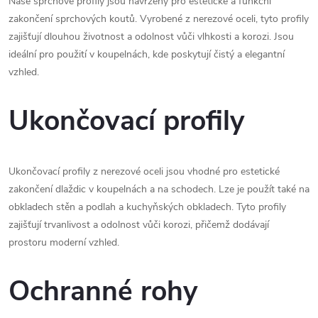
Naše sprchové profily jsou navrženy pro estetické a funkční
í
v
zakončení sprchových koutů. Vyrobené z nerezové oceli, tyto profily
á
zajišťují dlouhou životnost a odolnost vůči vlhkosti a korozi. Jsou
p
ideální pro použití v koupelnách, kde poskytují čistý a elegantní
n
r
vzhled.
í
v
Ukončovací profily
k
y
Ukončovací profily z nerezové oceli jsou vhodné pro estetické
v
zakončení dlaždic v koupelnách a na schodech. Lze je použít také na
obkladech stěn a podlah a kuchyňských obkladech. Tyto profily
ý
zajišťují trvanlivost a odolnost vůči korozi, přičemž dodávají
p
prostoru moderní vzhled.
i
Ochranné rohy
s