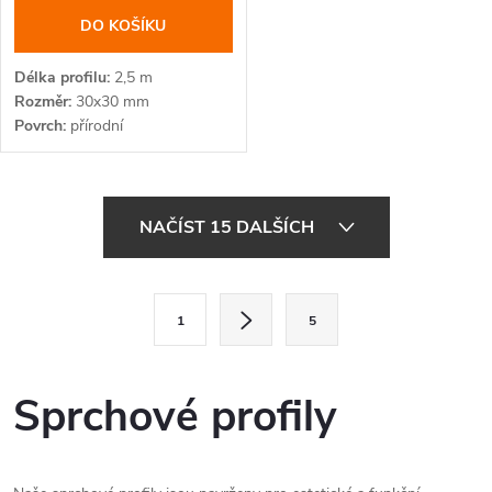
DO KOŠÍKU
Délka profilu
2,5 m
Rozměr
30x30 mm
Povrch
přírodní
O
NAČÍST 15 DALŠÍCH
v
l
S
1
5
t
á
r
d
á
Sprchové profily
a
n
k
c
o