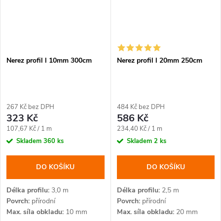
Nerez profil l 10mm 300cm
Nerez profil l 20mm 250cm
267 Kč bez DPH
484 Kč bez DPH
323 Kč
586 Kč
Měrná
Měrná
107,67 Kč / 1 m
234,40 Kč / 1 m
cena:
cena:
Skladem
360 ks
Skladem
2 ks
DO KOŠÍKU
DO KOŠÍKU
Délka profilu
3,0 m
Délka profilu
2,5 m
Povrch
přírodní
Povrch
přírodní
Max. síla obkladu
10 mm
Max. síla obkladu
20 mm