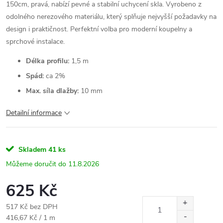
150cm, pravá, nabízí pevné a stabilní uchycení skla. Vyrobeno z
odolného nerezového materiálu, který splňuje nejvyšší požadavky na
design i praktičnost. Perfektní volba pro moderní koupelny a
sprchové instalace.
Délka profilu:
1,5 m
Spád:
ca 2%
Max. síla dlažby:
10 mm
Detailní informace
Skladem
41 ks
11.8.2026
625 Kč
517 Kč bez DPH
Měrná
416,67 Kč / 1 m