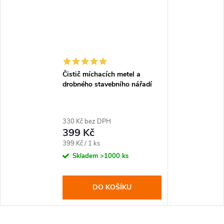
Čistič míchacích metel a
drobného stavebního nářadí
330 Kč bez DPH
399 Kč
Měrná
399 Kč / 1 ks
cena:
Skladem
>1000 ks
DO KOŠÍKU