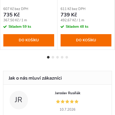
607 Kč bez DPH
611 Kč bez DPH
735 Kč
739 Kč
Měrná
Měrná
367,50 Kč / 1 m
492,67 Kč / 1 m
cena:
cena:
Skladem
59 ks
Skladem
48 ks
DO KOŠÍKU
DO KOŠÍKU
Jaroslav Rusiňák
JR
10.7.2026