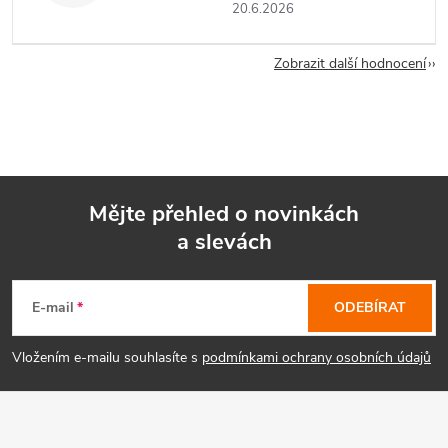
20.6.2026
Zobrazit další hodnocení
Mějte přehled o novinkách
a slevách
Z
á
E-mail
ODEBÍRAT
p
Vložením e-mailu souhlasíte s
podmínkami ochrany osobních údajů
a