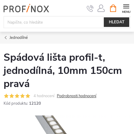
Přejít
NÁKUPNÍ
KOŠÍK
na
obsah
HLEDAT
Jednodílné
Spádová lišta profil-t,
jednodílná, 10mm 150cm
pravá
4 hodnocení
Podrobnosti hodnocení
Kód produktu:
12120