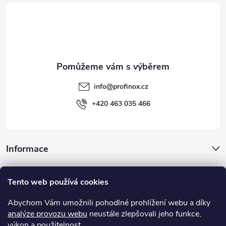
t
í
info
@
profinox.cz
+420 463 035 466
Informace
Inspirace
Tento web používá cookies
Abychom Vám umožnili pohodlné prohlížení webu a díky
Užitečné odkazy
analýze provozu webu
neustále zlepšovali jeho funkce,
výkon a použitelnost.