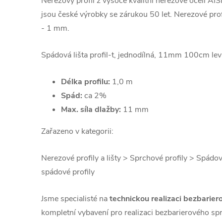
Nerezový profil z vysoce kvalitní nerezové oceli AIS
jsou české výrobky se zárukou 50 let. Nerezové prof
- 1 mm.
Spádová lišta profil-t, jednodílná, 11mm 100cm lev
Délka profilu:
1,0 m
Spád:
ca 2%
Max. síla dlažby:
11 mm
Zařazeno v kategorii:
Nerezové profily a lišty > Sprchové profily > Spádo
spádové profily
Jsme specialisté na
technickou realizaci bezbarier
kompletní vybavení pro realizaci bezbarierového sp