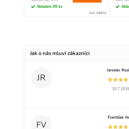
cena:
cena:
Skladem
99 ks
Skl
Kód:
13067
Kód:
13071
Jaroslav Rus
JR
10.7.202
František Vo
FV