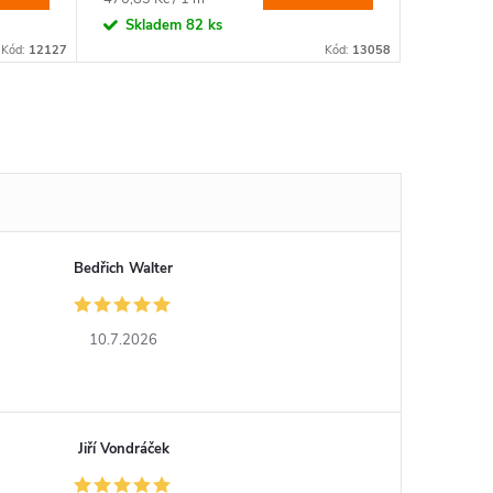
cena:
cena:
Skladem
82 ks
Sklad
Kód:
12127
Kód:
13058
Bedřich Walter
10.7.2026
Jiří Vondráček