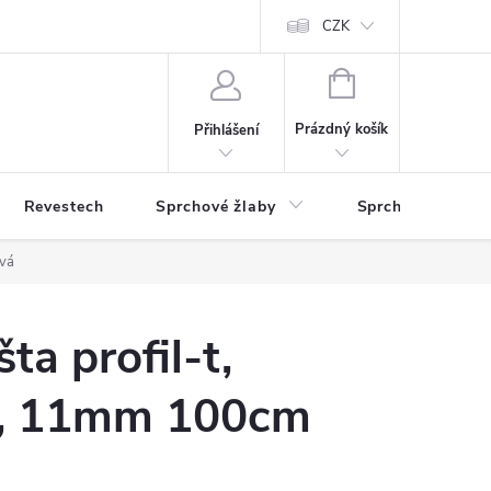
CZK
NÁKUPNÍ
KOŠÍK
Prázdný košík
Přihlášení
Revestech
Sprchové žlaby
Sprchové zástěn
evá
ta profil-t,
á, 11mm 100cm