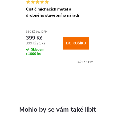
Čistič míchacích metel a
drobného stavebního nářadí
330 Kč bez DPH
399 Kč
Měrná
DO KOŠÍKU
399 Kč / 1 ks
cena:
Skladem
>1000 ks
Kód:
13112