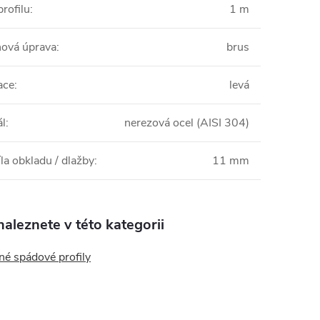
rofilu
:
1 m
ová úprava
:
brus
ace
:
levá
ál
:
nerezová ocel (AISI 304)
la obkladu / dlažby
:
11 mm
aleznete v této kategorii
né spádové profily