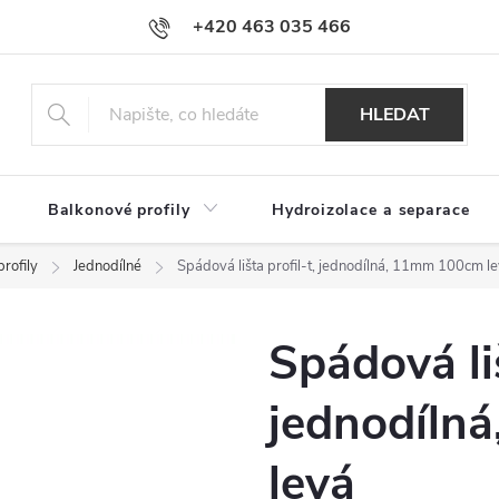
+420 463 035 466
HLEDAT
Balkonové profily
Hydroizolace a separace
rofily
Jednodílné
Spádová lišta profil-t, jednodílná, 11mm 100cm l
Spádová liš
jednodíln
levá