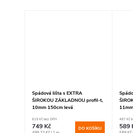
Spádová lišta s EXTRA
Spádo
fil-t,
ŠIROKOU ZÁKLADNOU profil-t,
ŠIROK
10mm 150cm levá
11mm
619 Kč bez DPH
487 Kč 
749 Kč
589 
KOŠÍKU
DO KOŠÍKU
Měrná
Měrná
499,33 Kč / 1 m
589 Kč 