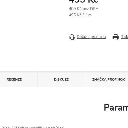
409 Kč bez DPH
Měrná
495 Kč / 1 m
cena:
Dotaz k produktu
Tisk
RECENZE
DISKUZE
ZNAČKA
PROFINOX
Param