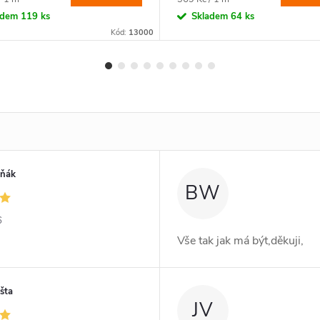
cena:
adem
119 ks
Skladem
64 ks
Kód:
13000
iňák
BW
6
Vše tak jak má být,děkuji,
šta
JV