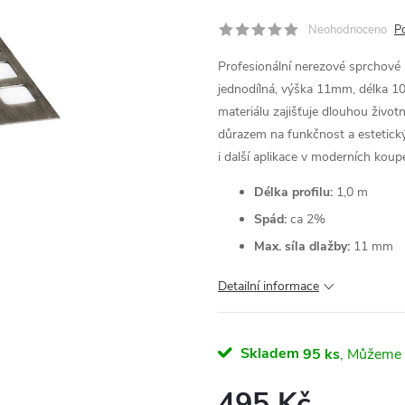
Neohodnoceno
P
Profesionální nerezové sprchové p
jednodílná, výška 11mm, délka 10
materiálu zajišťuje dlouhou životn
důrazem na funkčnost a estetický 
i další aplikace v moderních kou
Délka profilu:
1,0 m
Spád:
ca 2%
Max. síla dlažby:
11 mm
Detailní informace
Skladem
95 ks
495 Kč