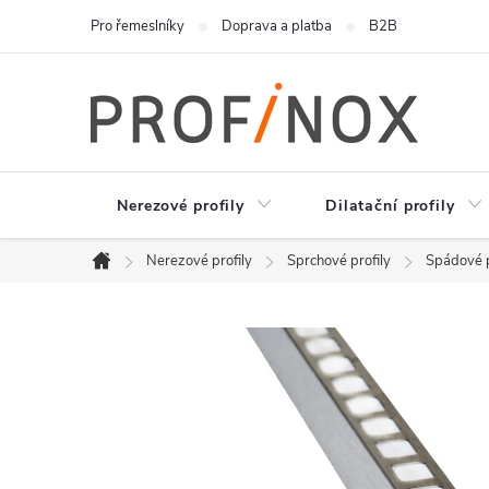
Přejít
Pro řemeslníky
Doprava a platba
B2B
na
obsah
Nerezové profily
Dilatační profily
Nerezové profily
Sprchové profily
Spádové p
Domů