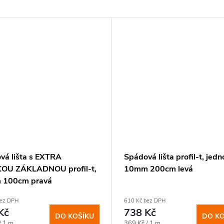
vá lišta s EXTRA
Spádová lišta profil-t, jedn
OU ZÁKLADNOU profil-t,
10mm 200cm levá
 100cm pravá
bez DPH
610 Kč bez DPH
Kč
738 Kč
DO KOŠÍKU
DO KO
Měrná
/ 1 m
369 Kč / 1 m