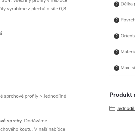
I 304. Všechny profily v nabídce
Délka p
?
ily vyrábíme z plechů o síle 0,8
Povrch
?
á
Orient
?
Materi
?
Max. sí
?
Produkt n
vé sprchové profily > Jednodílné
Jednodíl
ové sprchy
. Dodáváme
rchového koutu. V naší nabídce