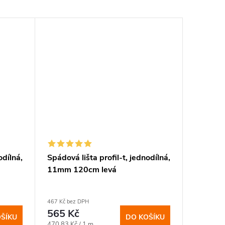
odílná,
Spádová lišta profil-t, jednodílná,
Spádová 
11mm 120cm levá
12,5mm
467 Kč bez DPH
537 Kč bez
565 Kč
650 K
ŠÍKU
DO KOŠÍKU
Měrná
Měrná
470,83 Kč / 1 m
433,33 Kč