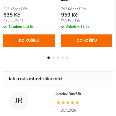
levá
525 Kč bez DPH
793 Kč bez DPH
635 Kč
959 Kč
Měrná
Měrná
423,33 Kč / 1 m
959 Kč / 1 m
cena:
cena:
Skladem
114 ks
Skladem
14 ks
DO KOŠÍKU
DO KOŠÍKU
Jaroslav Rusiňák
JR
10.7.2026