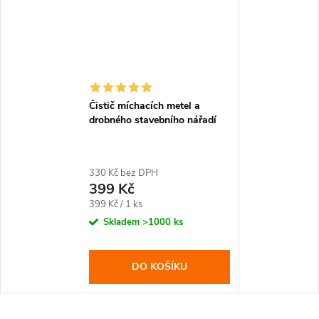
Čistič míchacích metel a
drobného stavebního nářadí
330 Kč bez DPH
399 Kč
Měrná
399 Kč / 1 ks
cena:
Skladem
>1000 ks
DO KOŠÍKU