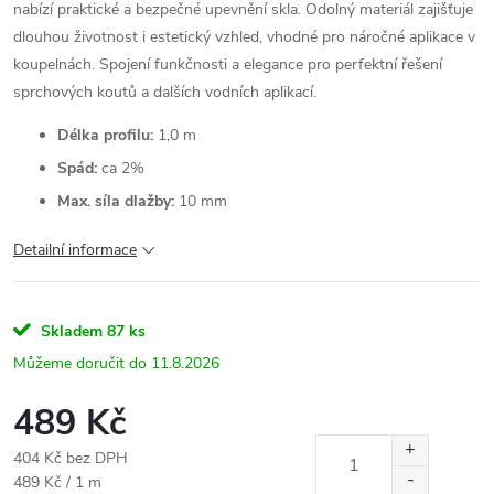
nabízí praktické a bezpečné upevnění skla. Odolný materiál zajišťuje
dlouhou životnost i estetický vzhled, vhodné pro náročné aplikace v
koupelnách. Spojení funkčnosti a elegance pro perfektní řešení
sprchových koutů a dalších vodních aplikací.
Délka profilu:
1,0 m
Spád:
ca 2%
Max. síla dlažby:
10 mm
Detailní informace
Skladem
87 ks
11.8.2026
489 Kč
404 Kč bez DPH
Měrná
489 Kč / 1 m