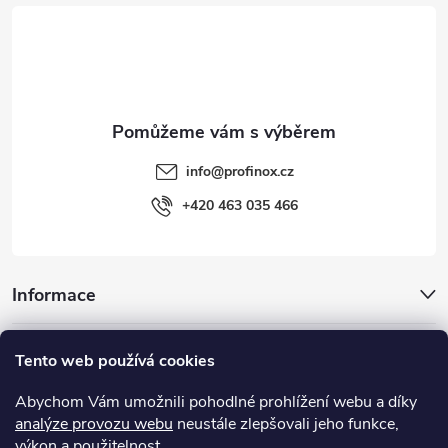
t
í
info
@
profinox.cz
+420 463 035 466
Informace
Inspirace
Tento web používá cookies
Abychom Vám umožnili pohodlné prohlížení webu a díky
Užitečné odkazy
analýze provozu webu
neustále zlepšovali jeho funkce,
výkon a použitelnost.