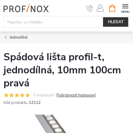
Přejít
NÁKUPNÍ
KOŠÍK
na
obsah
HLEDAT
Jednodílné
Spádová lišta profil-t,
jednodílná, 10mm 100cm
pravá
5 hodnocení
Podrobnosti hodnocení
Kód produktu:
12112