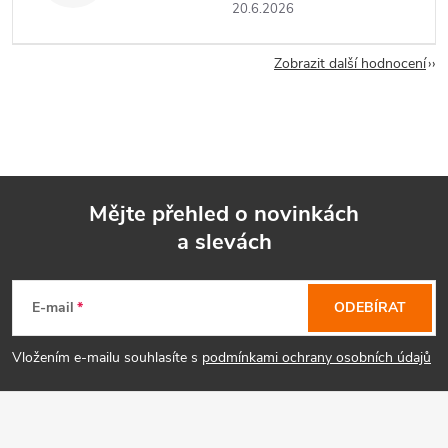
20.6.2026
Zobrazit další hodnocení
Mějte přehled o novinkách
a slevách
Z
á
E-mail
ODEBÍRAT
p
Vložením e-mailu souhlasíte s
podmínkami ochrany osobních údajů
a