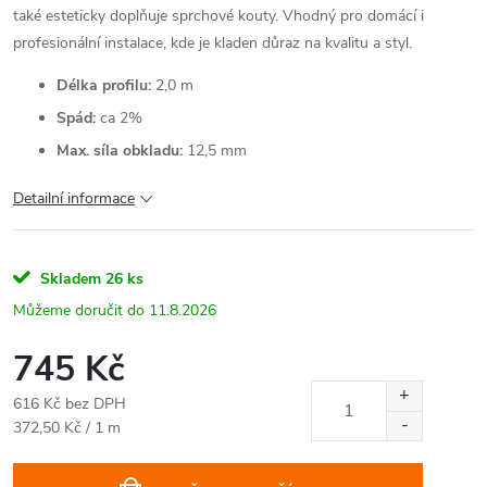
také esteticky doplňuje sprchové kouty. Vhodný pro domácí i
profesionální instalace, kde je kladen důraz na kvalitu a styl.
Délka profilu:
2,0 m
Spád:
ca
2%
Max. síla obkladu:
12,5 mm
Detailní informace
Skladem
26 ks
11.8.2026
745 Kč
616 Kč bez DPH
Měrná
372,50 Kč / 1 m
cena: