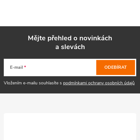
Mějte přehled o novinkách
a slevách
Z
á
E-mail
ODEBÍRAT
p
Vložením e-mailu souhlasíte s
podmínkami ochrany osobních údajů
a
t
í