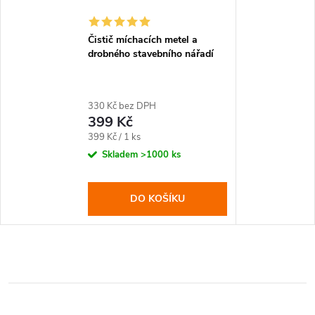
Čistič míchacích metel a
drobného stavebního nářadí
330 Kč bez DPH
399 Kč
Měrná
399 Kč / 1 ks
cena:
Skladem
>1000 ks
DO KOŠÍKU