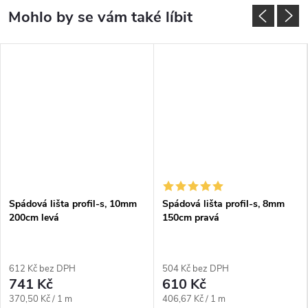
Spádová lišta profil-s, 10mm
Spádová lišta profil-s, 8mm
200cm levá
150cm pravá
612 Kč bez DPH
504 Kč bez DPH
741 Kč
610 Kč
Měrná
Měrná
370,50 Kč / 1 m
406,67 Kč / 1 m