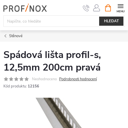
Přejít
NÁKUPNÍ
KOŠÍK
na
obsah
HLEDAT
Stěnové
Spádová lišta profil-s,
12,5mm 200cm pravá
Neohodnoceno
Podrobnosti hodnocení
Kód produktu:
12156