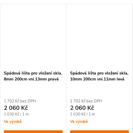
Spádová lišta pro vložení skla,
Spádová lišta pro vložení skla,
8mm 200cm vni.13mm pravá
10mm 200cm vni.11mm levá
1 702 Kč bez DPH
1 702 Kč bez DPH
2 060 Kč
2 060 Kč
Měrná
Měrná
1 030 Kč / 1 m
1 030 Kč / 1 m
cena:
cena:
Ve výrobě
Ve výrobě