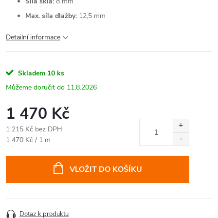
Síla skla:
8 mm
Max. síla dlažby:
12,5 mm
Detailní informace
Skladem
10 ks
11.8.2026
1 470 Kč
1 215 Kč bez DPH
Měrná
1 470 Kč / 1 m
cena:
VLOŽIT DO KOŠÍKU
Dotaz k produktu