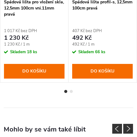
Spádová lišta pro vložení skla,
Spádová lišta profil-s, 12,5mm
12,5mm 100cm vni.11mm
100cm pravá
pravá
1 017 Kč bez DPH
407 Kč bez DPH
1 230 Kč
492 Kč
Měrná
Měrná
1 230 Kč / 1 m
492 Kč / 1 m
cena:
cena:
Skladem
18 ks
Skladem
66 ks
DO KOŠÍKU
DO KOŠÍKU