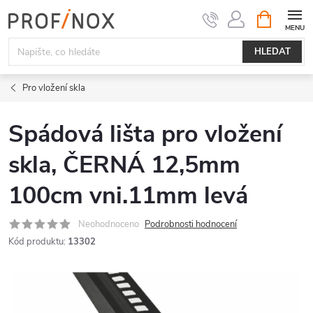
Přejít
NÁKUPNÍ
KOŠÍK
na
obsah
HLEDAT
Pro vložení skla
Spádová lišta pro vložení
skla, ČERNÁ 12,5mm
100cm vni.11mm levá
Neohodnoceno
Podrobnosti hodnocení
Kód produktu:
13302