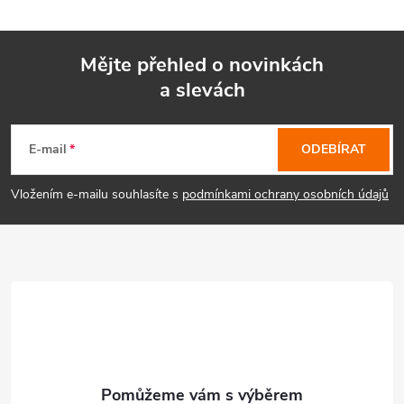
Mějte přehled o novinkách
a slevách
Z
á
E-mail
ODEBÍRAT
p
Vložením e-mailu souhlasíte s
podmínkami ochrany osobních údajů
a
t
í