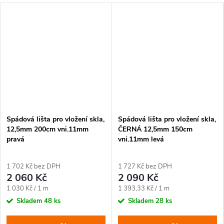
Spádová lišta pro vložení skla,
Spádová lišta pro vložení skla,
12,5mm 200cm vni.11mm
ČERNÁ 12,5mm 150cm
pravá
vni.11mm levá
1 702 Kč bez DPH
1 727 Kč bez DPH
2 060 Kč
2 090 Kč
Měrná
Měrná
1 030 Kč / 1 m
1 393,33 Kč / 1 m
cena:
cena:
Skladem
48 ks
Skladem
28 ks