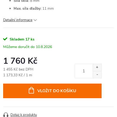
Síla skla:
8 mm
Max. síla dlažby:
11 mm
Detailní informace
Skladem
17 ks
10.8.2026
1 760 Kč
1 455 Kč bez DPH
Měrná
1 173,33 Kč / 1 m
cena:
VLOŽIT DO KOŠÍKU
Dotaz k produktu