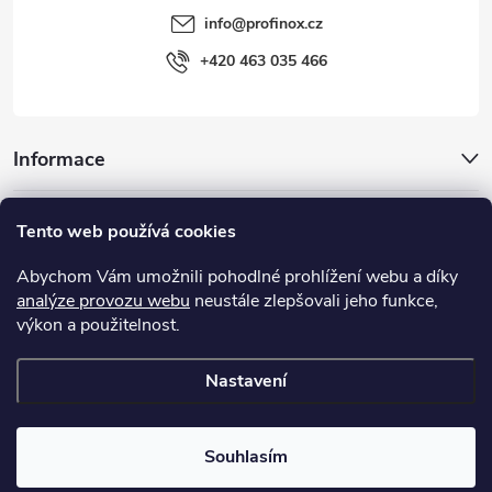
info
@
profinox.cz
+420 463 035 466
Informace
Inspirace
Tento web používá cookies
Abychom Vám umožnili pohodlné prohlížení webu a díky
Užitečné odkazy
analýze provozu webu
neustále zlepšovali jeho funkce,
výkon a použitelnost.
MIGUA® - objektové dilatace, systémy dilatačních spár
Nastavení
Copyright 2026
Profinox.cz
. Všechna práva vyhrazena.
Souhlasím
Vytvořil Shoptet