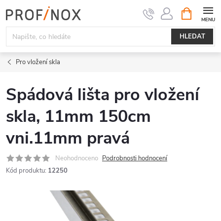
Přejít
NÁKUPNÍ
KOŠÍK
na
obsah
HLEDAT
Pro vložení skla
Spádová lišta pro vložení
skla, 11mm 150cm
vni.11mm pravá
Neohodnoceno
Podrobnosti hodnocení
Kód produktu:
12250