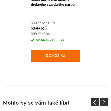
drobného stavebního nářadí
330 Kč bez DPH
399 Kč
Měrná
399 Kč / 1 ks
cena:
Skladem
>1000 ks
DO KOŠÍKU