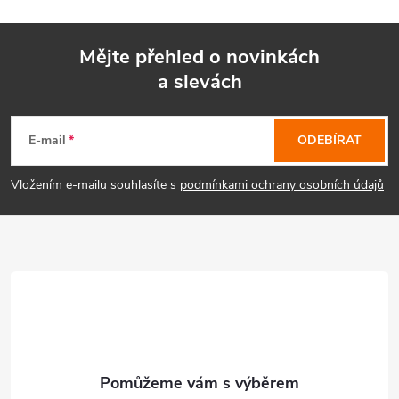
Mějte přehled o novinkách
a slevách
Z
á
E-mail
ODEBÍRAT
p
Vložením e-mailu souhlasíte s
podmínkami ochrany osobních údajů
a
t
í