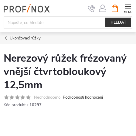
Přejít
NÁKUPNÍ
KOŠÍK
na
obsah
HLEDAT
Ukončovací růžky
Nerezový růžek frézovaný
vnější čtvrtobloukový
12,5mm
Neohodnoceno
Podrobnosti hodnocení
Kód produktu:
10297