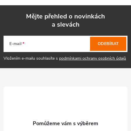
Mějte přehled o novinkách
a slevách
Z
á
E-mail
ODEBÍRAT
p
Vložením e-mailu souhlasíte s
podmínkami ochrany osobních údajů
a
t
í