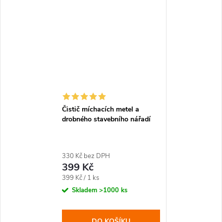
Čistič míchacích metel a
drobného stavebního nářadí
330 Kč bez DPH
399 Kč
Měrná
399 Kč / 1 ks
cena:
Skladem
>1000 ks
DO KOŠÍKU