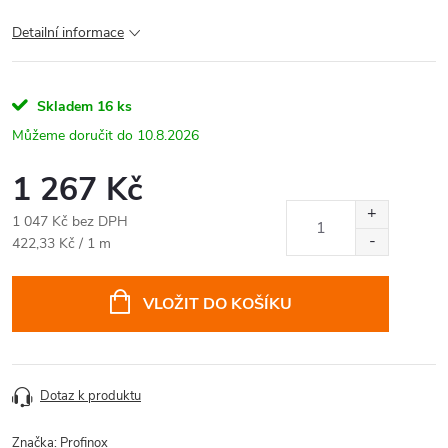
Detailní informace
Skladem
16 ks
10.8.2026
1 267 Kč
1 047 Kč bez DPH
Měrná
422,33 Kč / 1 m
cena:
VLOŽIT DO KOŠÍKU
Dotaz k produktu
Značka:
Profinox