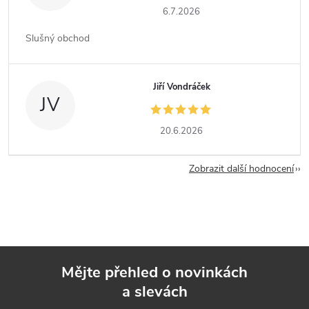
6.7.2026
Slušný obchod
Jiří Vondráček
JV
20.6.2026
Zobrazit další hodnocení
Mějte přehled o novinkách
a slevách
Z