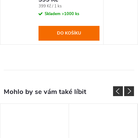
Měrná
399 Kč / 1 ks
cena:
Skladem
>1000 ks
DO KOŠÍKU