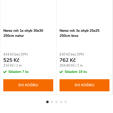
Nerez roh 1x ohyb 30x30
Nerez roh 3x ohyb 25x25
250cm natur
250cm brus
434 Kč bez DPH
630 Kč bez DPH
525 Kč
762 Kč
Měrná
Měrná
210 Kč / 1 m
304,80 Kč / 1 m
cena:
cena:
Skladem
7 ks
Skladem
18 ks
DO KOŠÍKU
DO KOŠÍKU