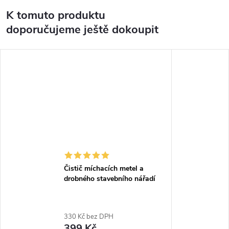
K tomuto produktu
doporučujeme ještě dokoupit
Čistič míchacích metel a
drobného stavebního nářadí
330 Kč bez DPH
399 Kč