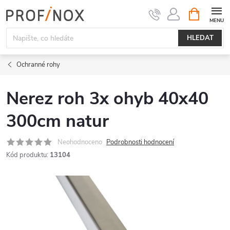
Přejít
NÁKUPNÍ
KOŠÍK
na
obsah
HLEDAT
Ochranné rohy
Nerez roh 3x ohyb 40x40
300cm natur
Neohodnoceno
Podrobnosti hodnocení
Kód produktu:
13104