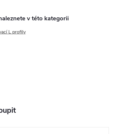
aleznete v této kategorii
cí L profily
oupit