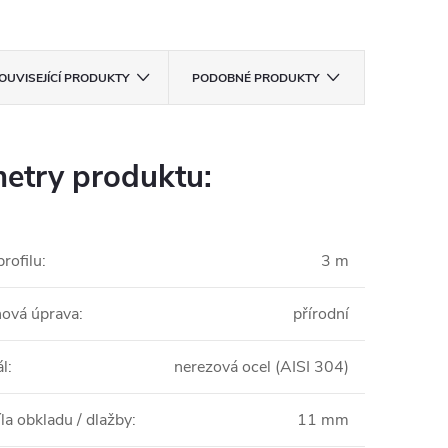
OUVISEJÍCÍ PRODUKTY
PODOBNÉ PRODUKTY
etry produktu:
rofilu
:
3 m
ová úprava
:
přírodní
ál
:
nerezová ocel (AISI 304)
la obkladu / dlažby
:
11 mm