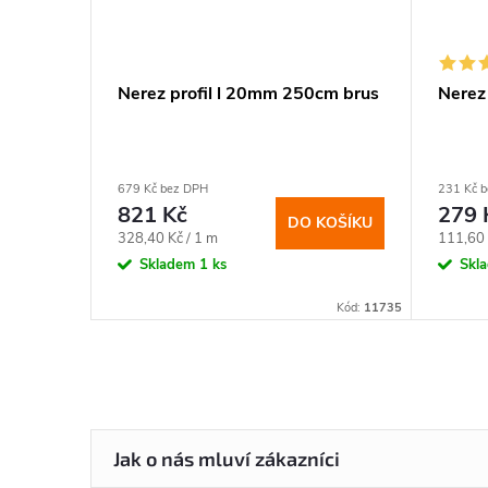
cm lesk
Nerez profil l 20mm 250cm brus
Nerez
679 Kč bez DPH
231 Kč 
821 Kč
279 
DO KOŠÍKU
BRAZIT
Měrná
Měrná
328,40 Kč / 1 m
111,60 
cena:
cena:
Skladem
1 ks
Skl
Kód:
11196
Kód:
11735