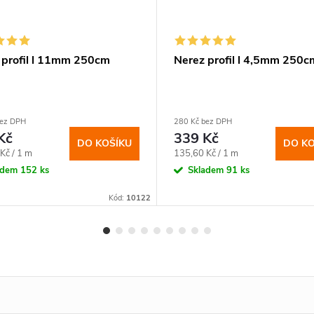
 profil l 11mm 250cm
Nerez profil l 4,5mm 250c
bez DPH
280 Kč bez DPH
Kč
339 Kč
DO KOŠÍKU
DO KO
Měrná
Kč / 1 m
135,60 Kč / 1 m
cena:
adem
152 ks
Skladem
91 ks
Kód:
10122