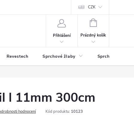
CZK
NÁKUPNÍ
KOŠÍK
Prázdný košík
Přihlášení
Revestech
Sprchové žlaby
Sprchové zástěn
fil l 11mm 300cm
odrobnosti hodnocení
Kód produktu:
10123