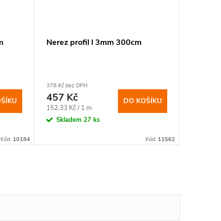
m
Nerez profil l 3mm 300cm
Nerez p
378 Kč bez DPH
699 Kč bez
457 Kč
846 K
ŠÍKU
DO KOŠÍKU
Měrná
Měrná
152,33 Kč / 1 m
282 Kč / 
cena:
cena:
Skladem
27 ks
Sklad
Kód:
10184
Kód:
11562