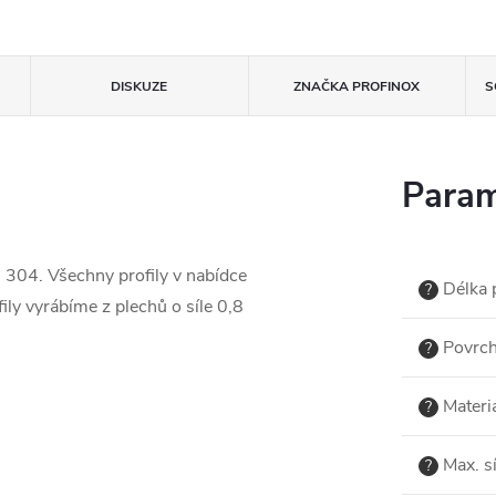
DISKUZE
ZNAČKA
PROFINOX
S
Param
I 304. Všechny profily v nabídce
Délka p
?
ily vyrábíme z plechů o síle 0,8
Povrch
?
Materi
?
Max. sí
?