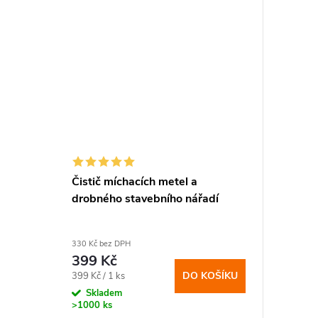
Čistič míchacích metel a
drobného stavebního nářadí
330 Kč bez DPH
399 Kč
Měrná
DO KOŠÍKU
399 Kč / 1 ks
cena:
Skladem
>1000 ks