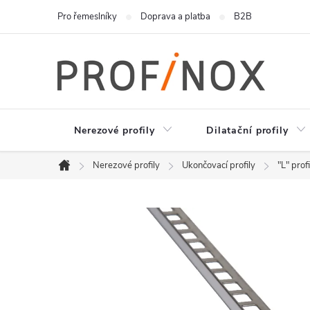
Přejít
Pro řemeslníky
Doprava a platba
B2B
na
obsah
Nerezové profily
Dilatační profily
Nerezové profily
Ukončovací profily
"L" profi
Domů