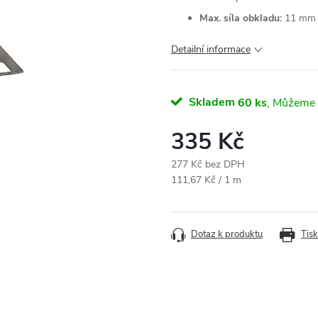
Max. síla obkladu:
11 mm
Detailní informace
Skladem
60 ks
335 Kč
277 Kč bez DPH
Měrná
111,67 Kč / 1 m
cena:
Dotaz k produktu
Tisk