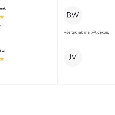
iňák
BW
6
Vše tak jak má být,děkuji,
šta
JV