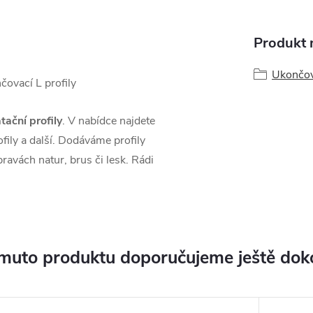
Produkt n
Ukončova
čovací L profily
tační profily
. V nabídce najdete
fily a další. Dodáváme profily
avách natur, brus či lesk. Rádi
muto produktu doporučujeme ještě dok