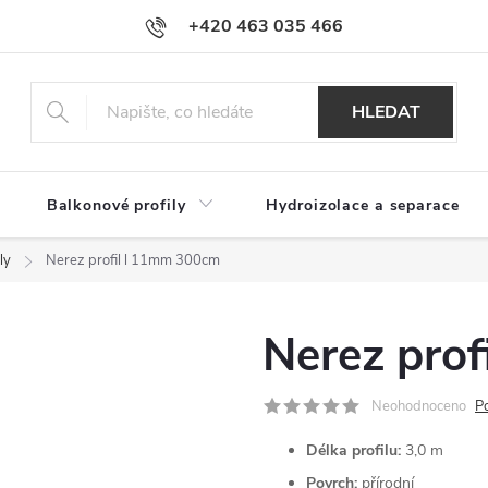
+420 463 035 466
HLEDAT
Balkonové profily
Hydroizolace a separace
ly
Nerez profil l 11mm 300cm
Nerez pro
Neohodnoceno
P
Délka profilu:
3,0 m
Povrch:
přírodní