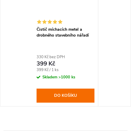
Čistič míchacích metel a
drobného stavebního nářadí
330 Kč bez DPH
399 Kč
Měrná
399 Kč / 1 ks
cena:
Skladem
>1000 ks
DO KOŠÍKU