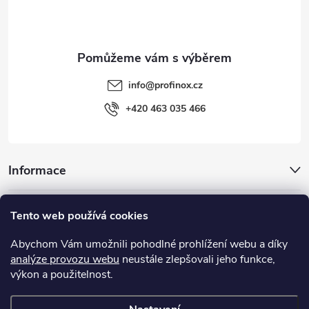
í
info
@
profinox.cz
+420 463 035 466
Informace
Inspirace
Tento web používá cookies
Abychom Vám umožnili pohodlné prohlížení webu a díky
Užitečné odkazy
analýze provozu webu
neustále zlepšovali jeho funkce,
výkon a použitelnost.
MIGUA® - objektové dilatace, systémy dilatačních spár