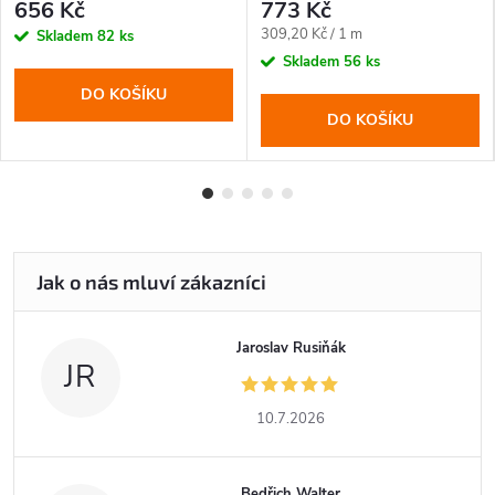
656 Kč
773 Kč
Měrná
309,20 Kč / 1 m
Skladem
82 ks
cena:
Skladem
56 ks
DO KOŠÍKU
DO KOŠÍKU
Jaroslav Rusiňák
JR
10.7.2026
Bedřich Walter