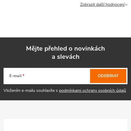
Zobrazit další hodnocení
Mějte přehled o novinkách
a slevách
Z
á
E-mail
ODEBÍRAT
p
Vložením e-mailu souhlasíte s
podmínkami ochrany osobních údajů
a
t