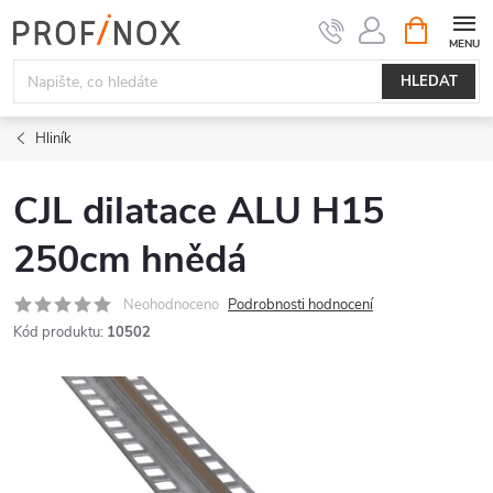
Přejít
NÁKUPNÍ
KOŠÍK
na
obsah
HLEDAT
Hliník
CJL dilatace ALU H15
250cm hnědá
Neohodnoceno
Podrobnosti hodnocení
Kód produktu:
10502