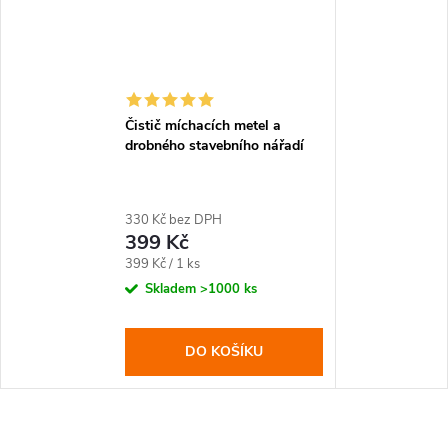
Čistič míchacích metel a
drobného stavebního nářadí
330 Kč bez DPH
399 Kč
Měrná
399 Kč / 1 ks
cena:
Skladem
>1000 ks
DO KOŠÍKU