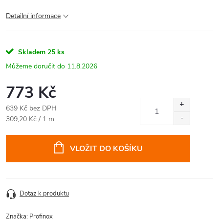
Detailní informace
Skladem
25 ks
11.8.2026
773 Kč
639 Kč bez DPH
Měrná
309,20 Kč / 1 m
cena:
VLOŽIT DO KOŠÍKU
Dotaz k produktu
Značka:
Profinox