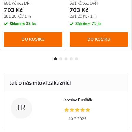
581 Kč bez DPH
581 Kč bez DPH
703 Kč
703 Kč
Měrná
Měrná
281,20 Kč / 1 m
281,20 Kč / 1 m
cena:
cena:
Skladem
33 ks
Skladem
71 ks
DO KOŠÍKU
DO KOŠÍKU
Jaroslav Rusiňák
JR
10.7.2026