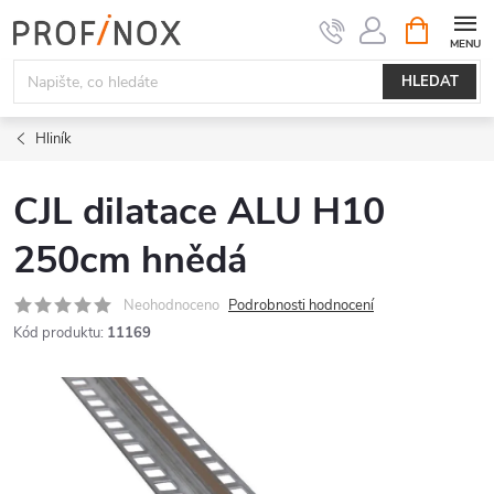
Přejít
NÁKUPNÍ
KOŠÍK
na
obsah
HLEDAT
Hliník
CJL dilatace ALU H10
250cm hnědá
Neohodnoceno
Podrobnosti hodnocení
Kód produktu:
11169