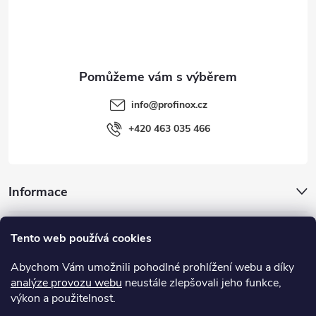
í
info
@
profinox.cz
+420 463 035 466
Informace
Inspirace
Tento web používá cookies
Abychom Vám umožnili pohodlné prohlížení webu a díky
Užitečné odkazy
analýze provozu webu
neustále zlepšovali jeho funkce,
výkon a použitelnost.
MIGUA® - objektové dilatace, systémy dilatačních spár