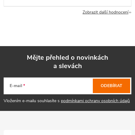
Zobrazit další hodnocení
Mějte přehled o novinkách
a slevách
Z
á
E-mail
ODEBÍRAT
p
Vložením e-mailu souhlasíte s
podmínkami ochrany osobních údajů
a
t