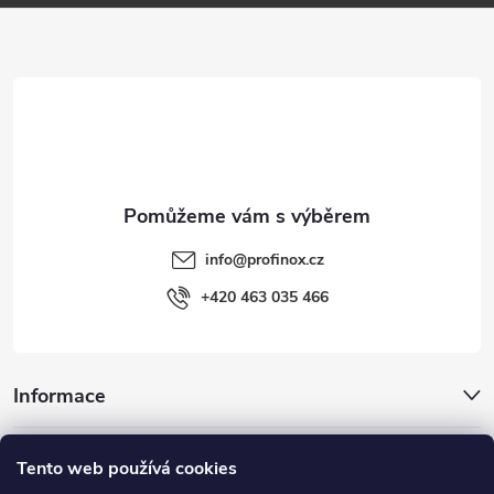
a
t
í
info
@
profinox.cz
+420 463 035 466
Informace
Inspirace
Tento web používá cookies