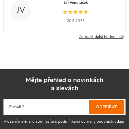
Jiří Vondráček
JV
20.6.2026
Zobrazit další hodnocení
Mějte přehled o novinkách
a slevách
Z
á
E-mail
ODEBÍRAT
p
Vložením e-mailu souhlasíte s
podmínkami ochrany osobních údajů