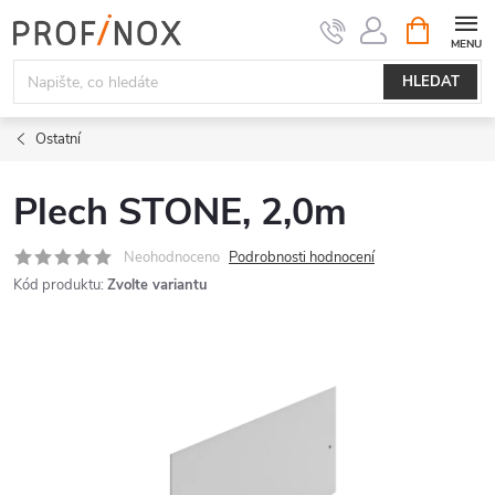
Přejít
NÁKUPNÍ
KOŠÍK
na
obsah
HLEDAT
Ostatní
Plech STONE, 2,0m
Neohodnoceno
Podrobnosti hodnocení
Kód produktu:
Zvolte variantu