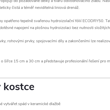
ropojují do požadované délky a tvaru odvodňovacího žlabu. Nás
icky čistá a téměř neviditelná liniová drenáž.
roby opatřeno tepelně svařenou hydroizolační fólií ECODRY50. T
dotěsné napojení na plošnou hydroizolaci bez nutnosti složitýc
, rohovými prvky, spojovacími díly a zakončeními lze realizov
šířce 15 cm a 30 cm a představuje profesionální řešení pro mo
 kostce
né vytvářet spád v keramické dlažbě