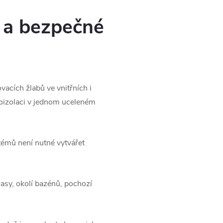
í a bezpečné
cích žlabů ve vnitřních i
oizolaci v jednom uceleném
témů není nutné vytvářet
asy, okolí bazénů, pochozí