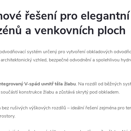
mové řešení pro elegantn
zénů a venkovních ploch
vodňovací systém určený pro vytvoření obkladových odvodňova
rchitektonický vzhled, bezpečné odvodnění a spolehlivou hydr
ntegrovaný V-spád uvnitř těla žlabu
. Na rozdíl od běžných sys
 součástí konstrukce žlabu a zůstává skrytý pod obkladem.
bez rušivých výškových rozdílů – ideální řešení zejména pro ter
rostory.