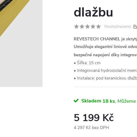
dlažbu
Neohodnoceno
P
REVESTECH CHANNEL je skrytý 
Umožňuje elegantní liniové odvo
bezpečné napojení díky integr
• Šířka: 15 cm
• Integrovaná hydroizolační me
• Instalace: pod keramickou dlaž
Skladem
18 ks
5 199 Kč
4 297 Kč bez DPH
Měrná