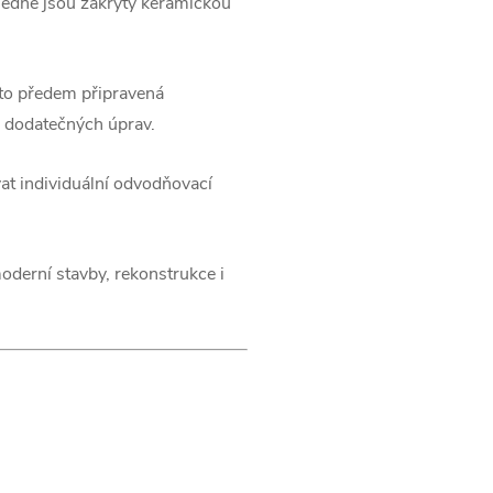
ledně jsou zakryty keramickou
ato předem připravená
h dodatečných úprav.
at individuální odvodňovací
derní stavby, rekonstrukce i