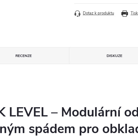
cena:
Dotaz k produktu
Tisk
RECENZE
DISKUZE
LEVEL – Modulární od
aným spádem pro obkla