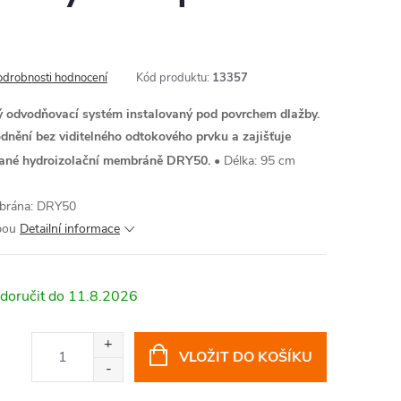
odrobnosti hodnocení
Kód produktu:
13357
odvodňovací systém instalovaný pod povrchem dlažby.
dnění bez viditelného odtokového prvku a zajišťuje
ované hydroizolační membráně DRY50.
• Délka: 95 cm
mbrána: DRY50
bou
Detailní informace
11.8.2026
VLOŽIT DO KOŠÍKU