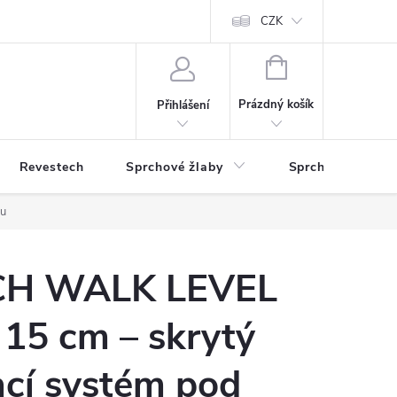
CZK
NÁKUPNÍ
KOŠÍK
Prázdný košík
Přihlášení
Revestech
Sprchové žlaby
Sprchové zástěn
bu
CH WALK LEVEL
5 cm – skrytý
cí systém pod