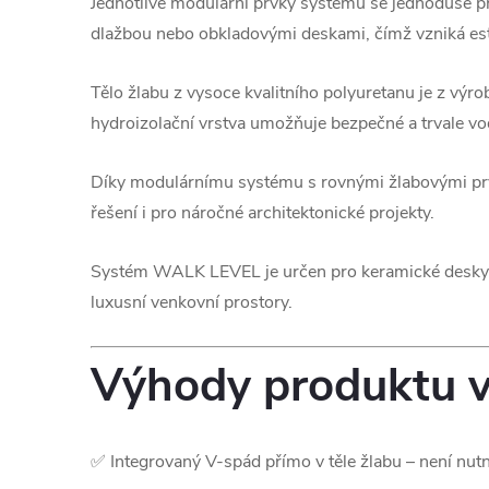
Jednotlivé modulární prvky systému se jednoduše p
dlažbou nebo obkladovými deskami, čímž vzniká estet
Tělo žlabu z vysoce kvalitního polyuretanu je z vý
hydroizolační vrstva umožňuje bezpečné a trvale vo
Díky modulárnímu systému s rovnými žlabovými prvky
řešení i pro náročné architektonické projekty.
Systém WALK LEVEL je určen pro keramické desky o 
luxusní venkovní prostory.
Výhody produktu v
✅ Integrovaný V-spád přímo v těle žlabu – není nut