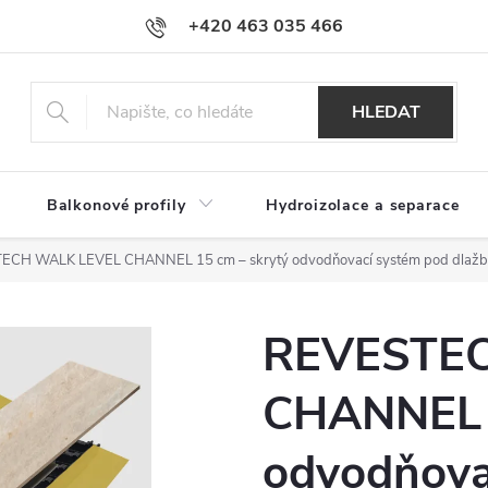
+420 463 035 466
HLEDAT
Balkonové profily
Hydroizolace a separace
ECH WALK LEVEL CHANNEL 15 cm – skrytý odvodňovací systém pod dlaž
REVESTE
CHANNEL 1
odvodňova