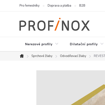
Přejít
Pro řemeslníky
Doprava a platba
B2B
na
obsah
Nerezové profily
Dilatační profily
Sprchové žlaby
Odvodňovací žlaby
REVEST
Domů