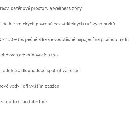
rasy, bazénové prostory a wellness zóny
í do keramických povrchů bez viditelných rušivých prvků
DRY50 – bezpečné a trvale vodotěsné napojení na plošnou hydro
 rohových odvodňovacích tras
í, odolné a dlouhodobě spolehlivé řešení
vé vody i při vyšším zatížení
í v moderní architektuře