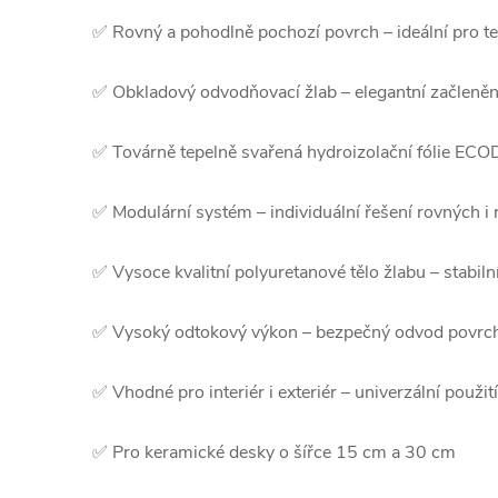
✅ Rovný a pohodlně pochozí povrch – ideální pro te
✅ Obkladový odvodňovací žlab – elegantní začleněn
✅ Továrně tepelně svařená hydroizolační fólie ECO
✅ Modulární systém – individuální řešení rovných i
✅ Vysoce kvalitní polyuretanové tělo žlabu – stabiln
✅ Vysoký odtokový výkon – bezpečný odvod povrcho
✅ Vhodné pro interiér i exteriér – univerzální použit
✅ Pro keramické desky o šířce 15 cm a 30 cm