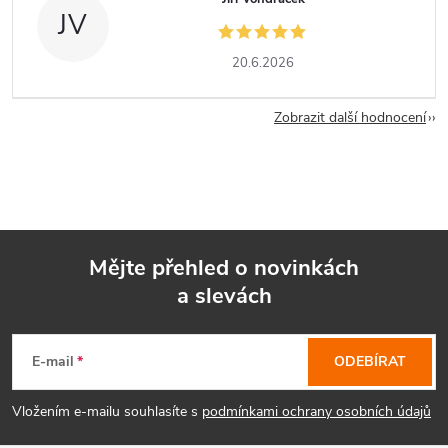
JV
20.6.2026
Zobrazit další hodnocení
Mějte přehled o novinkách
a slevách
Z
á
E-mail
ODEBÍRAT
p
Vložením e-mailu souhlasíte s
podmínkami ochrany osobních údajů