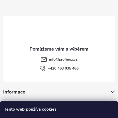
a
t
í
info
@
profinox.cz
+420 463 035 466
Informace
Inspirace
Tento web používá cookies