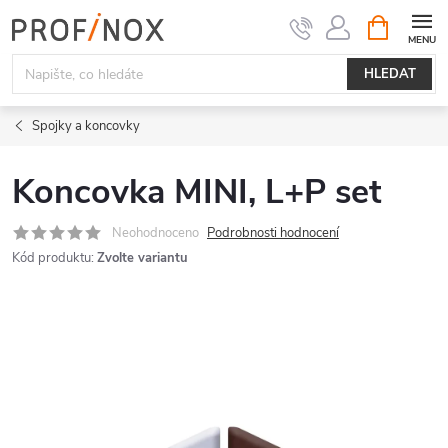
Přejít
NÁKUPNÍ
KOŠÍK
na
obsah
HLEDAT
Spojky a koncovky
Koncovka MINI, L+P set
Neohodnoceno
Podrobnosti hodnocení
Kód produktu:
Zvolte variantu