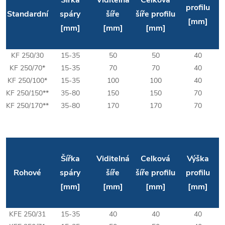
profilu
Standardní
spáry
šíře
šíře profilu
[mm]
[mm]
[mm]
[mm]
KF 250/30
15-35
50
50
40
KF 250/70*
15-35
70
70
40
KF 250/100*
15-35
100
100
40
KF 250/150**
35-80
150
150
70
KF 250/170**
35-80
170
170
70
Šířka
Viditelná
Celková
Výška
Rohové
spáry
šíře
šíře profilu
profilu
[mm]
[mm]
[mm]
[mm]
KFE 250/31
15-35
40
40
40