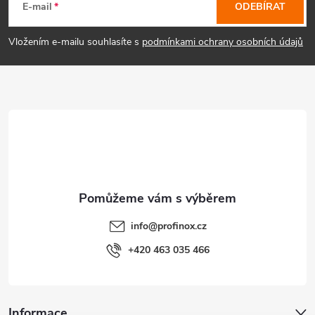
á
E-mail
ODEBÍRAT
p
Vložením e-mailu souhlasíte s
podmínkami ochrany osobních údajů
a
t
í
info
@
profinox.cz
+420 463 035 466
Informace