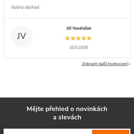
Slušný obchod
Jiří Vondráček
JV
20.6.2026
Zobrazit další hodnocení
Mějte přehled o novinkách
a slevách
Z