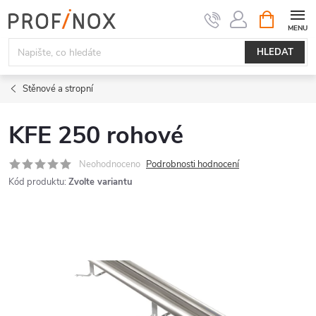
Přejít
NÁKUPNÍ
KOŠÍK
na
obsah
HLEDAT
Stěnové a stropní
KFE 250 rohové
Neohodnoceno
Podrobnosti hodnocení
Kód produktu:
Zvolte variantu