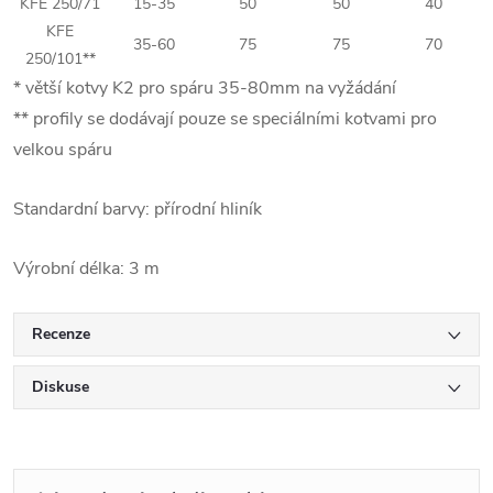
KFE 250/71
15-35
50
50
40
KFE
35-60
75
75
70
250/101**
* větší kotvy K2 pro spáru 35-80mm na vyžádání
** profily se dodávají pouze se speciálními kotvami pro
velkou spáru
Standardní barvy: přírodní hliník
Výrobní délka: 3 m
Recenze
Diskuse