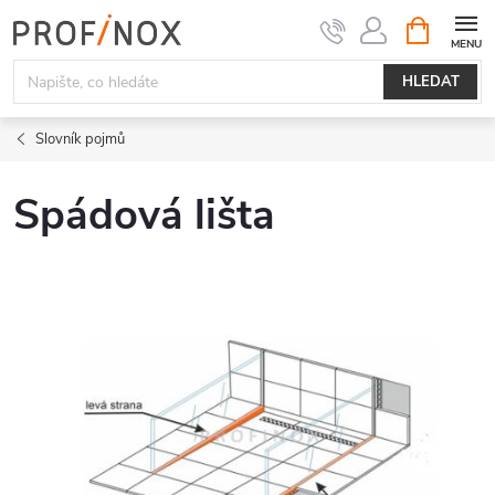
Přejít
NÁKUPNÍ
KOŠÍK
na
obsah
HLEDAT
Slovník pojmů
Spádová lišta