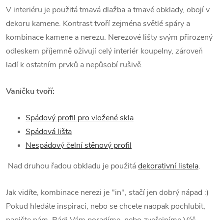
V interiéru je použitá tmavá dlažba a tmavé obklady, obojí v
dekoru kamene. Kontrast tvoří zejména světlé spáry a
kombinace kamene a nerezu.
Nerezové lišty svým přirozený
odleskem příjemně oživují celý interiér koupelny, zároveň
ladí k ostatním prvků a nepůsobí rušivě.
Vaničku tvoří:
Spádový profil pro vložené skla
Spádová lišta
Nespádový čelní stěnový profil
Nad druhou řadou obkladu je použitá
dekorativní listela
.
Jak vidíte, kombinace nerezi je "in", stačí jen dobrý nápad :)
Pokud hledáte inspiraci, nebo se chcete naopak pochlubit,