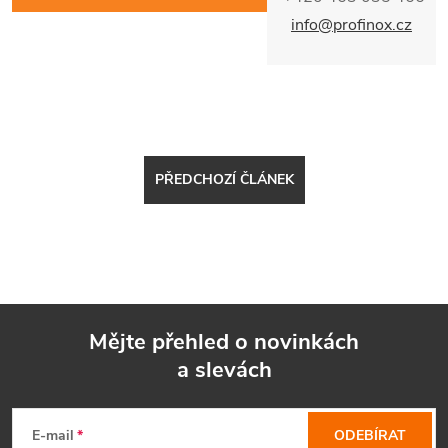
info@profinox.cz
PŘEDCHOZÍ ČLÁNEK
Mějte přehled o novinkách
a slevách
Z
á
E-mail
ODEBÍRAT