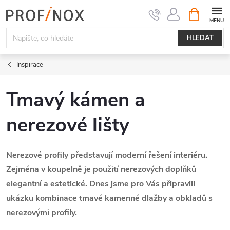
Přejít
NÁKUPNÍ
KOŠÍK
na
obsah
HLEDAT
Inspirace
Tmavý kámen a
nerezové lišty
Nerezové profily představují moderní řešení interiéru.
Zejména v koupelně je použití nerezových doplňků
elegantní a estetické. Dnes jsme pro Vás připravili
ukázku kombinace tmavé kamenné dlažby a obkladů s
nerezovými profily.