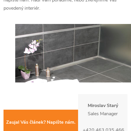
napište nám. Rádi Vám poradíme, nebo zveřejníme Váš
povedený interiér.
Miroslav Starý
Sales Manager
Zaujal Vás článek? Napište nám.
+420 463 035 466