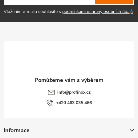
p
Vložením e-mailu souhlasíte s
podmínkami ochrany osobních údajů
a
t
í
info
@
profinox.cz
+420 463 035 466
Informace