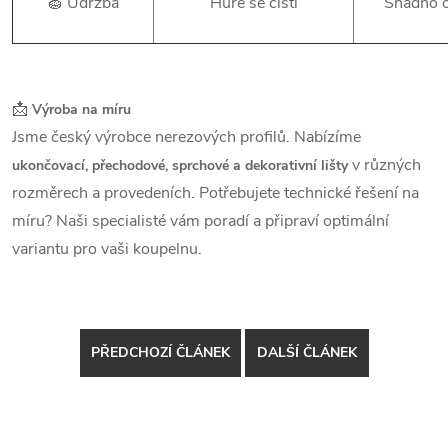
🧽 Údržba
Hůře se čistí
Snadno 
📩
Výroba na míru
Jsme český výrobce nerezových profilů. Nabízíme
v různých
ukončovací, přechodové, sprchové a dekorativní lišty
rozměrech a provedeních. Potřebujete technické řešení na
míru? Naši specialisté vám poradí a připraví optimální
variantu pro vaši koupelnu.
PŘEDCHOZÍ ČLÁNEK
DALŠÍ ČLÁNEK