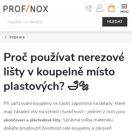
Přejít
NÁKUPNÍ
KOŠÍK
na
obsah
HLEDAT
Inspirace
Proč používat nerezové
lišty v koupelně místo
plastových? 🛁🔩
Při zařizování koupelny se často zapomíná na detaily, které
mají zásadní vliv na vzhled i funkčnost – jedním z nich jsou
. Správná volba materiálu
ukončovací a přechodové lišty
dokáže prodloužit životnost celé koupelny a zároveň