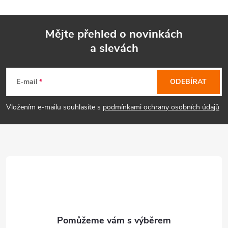
Mějte přehled o novinkách
a slevách
Z
á
E-mail
ODEBÍRAT
p
Vložením e-mailu souhlasíte s
podmínkami ochrany osobních údajů
a
t
í