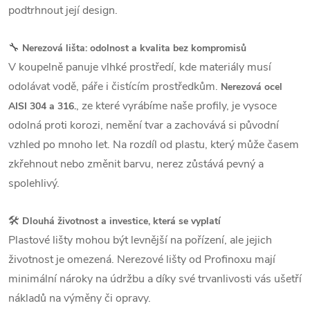
podtrhnout její design.
🔧
Nerezová lišta: odolnost a kvalita bez kompromisů
V koupelně panuje vlhké prostředí, kde materiály musí
odolávat vodě, páře i čistícím prostředkům.
Nerezová ocel
, ze které vyrábíme naše profily, je vysoce
AISI 304 a 316.
odolná proti korozi, nemění tvar a zachovává si původní
vzhled po mnoho let. Na rozdíl od plastu, který může časem
zkřehnout nebo změnit barvu, nerez zůstává pevný a
spolehlivý.
🛠️
Dlouhá životnost a investice, která se vyplatí
Plastové lišty mohou být levnější na pořízení, ale jejich
životnost je omezená. Nerezové lišty od Profinoxu mají
minimální nároky na údržbu a díky své trvanlivosti vás ušetří
nákladů na výměny či opravy.