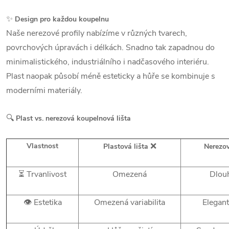
✨
Design pro každou koupelnu
Naše nerezové profily nabízíme v různých tvarech,
povrchových úpravách i délkách. Snadno tak zapadnou do
minimalistického, industriálního i nadčasového interiéru.
Plast naopak působí méně esteticky a hůře se kombinuje s
moderními materiály.
🔍
Plast vs. nerezová koupelnová lišta
❌
Vlastnost
Plastová lišta
Nerezov
⏳ Trvanlivost
Omezená
Dlou
👁️ Estetika
Omezená variabilita
Elegant